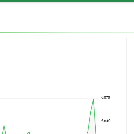
6.575
6.540