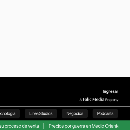
Ingresar
ecnología
Línea Studios
Negocios
Podcasts
eso de venta
Precios por guerra en Medio Oriente compensaro
English