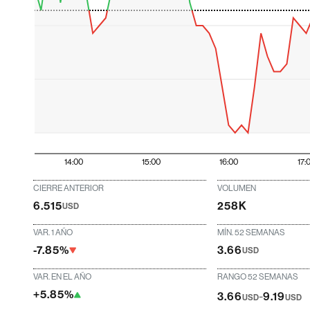
14:00
15:00
16:00
17:
CIERRE ANTERIOR
VOLUMEN
6.515
258K
USD
VAR. 1 AÑO
MÍN. 52 SEMANAS
-7.85%
3.66
USD
VAR. EN EL AÑO
RANGO 52 SEMANAS
+5.85%
-
3.66
9.19
USD
USD