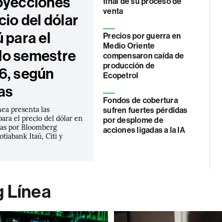
oyecciones
final de su proceso de
venta
cio del dólar
 para el
Precios por guerra en
Medio Oriente
o semestre
compensaron caída de
producción de
6, según
Ecopetrol
as
Fondos de cobertura
ea presenta las
sufren fuertes pérdidas
ara el precio del dólar en
por desplome de
das por Bloomberg
acciones ligadas a la IA
tiabank Itaú, Citi y
g Línea