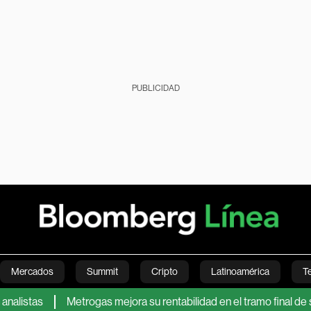
PUBLICIDAD
Mercados
Summit
Cripto
Latinoamérica
T
as
Metrogas mejora su rentabilidad en el tramo final de su proc
Green
Economía
Estilo de vida
Mundo
Videos