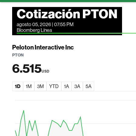
Cotización PTON
agosto 05, 2026 | 07:55 PM
Bloomberg Línea
Peloton Interactive Inc
PTON
6.515
USD
1D
1M
3M
YTD
1A
3A
5A