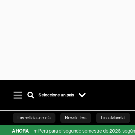
Seleccione un país
Las noticias del día
Newsletters
Línea Mundial
el dólar en Perú para el segundo semestre de 2026, según analist
AHORA
Bloomberg 