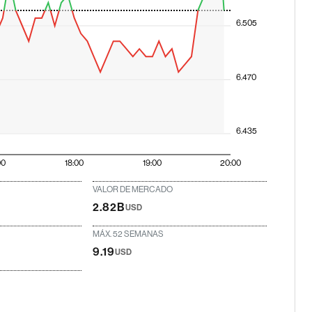
6.505
6.470
6.435
00
18:00
19:00
20:00
VALOR DE MERCADO
2.82B
USD
MÁX. 52 SEMANAS
9.19
USD