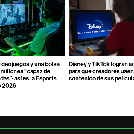
videojuegos y una bolsa
Disney y TikTok logran 
millones “capaz de
para que creadores usen
das”: así es la Esports
contenido de sus películ
p 2026