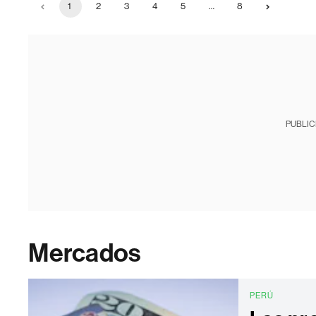
1
2
3
4
5
…
8
PUBLIC
Mercados
PERÚ