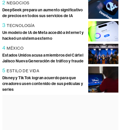
2
NEGOCIOS
DeepSeek prepara un aumento significativo
de precios en todos sus servicios de IA
3
TECNOLOGÍA
Un modelo de IA de Meta accedió a internet y
hackeó un sistema externo
4
MÉXICO
Estados Unidos acusa a miembros del Cártel
Jalisco Nueva Generación de tráfico y fraude
5
ESTILO DE VIDA
Disney y TikTok logran acuerdo para que
creadores usen contenido de sus películas y
series