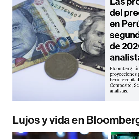
Las pr
del pre
en Perú
segund
de 202
analist
Bloomberg Lín
proyecciones p
Perú recopila
Composite, Sco
analistas.
Lujos y vida en Bloomber