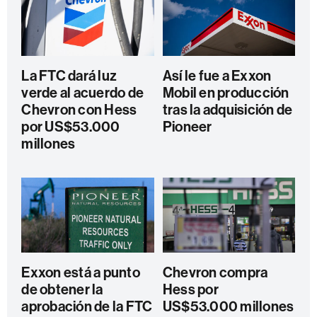
La FTC dará luz
Así le fue a Exxon
verde al acuerdo de
Mobil en producción
Chevron con Hess
tras la adquisición de
por US$53.000
Pioneer
millones
Exxon está a punto
Chevron compra
de obtener la
Hess por
aprobación de la FTC
US$53.000 millones