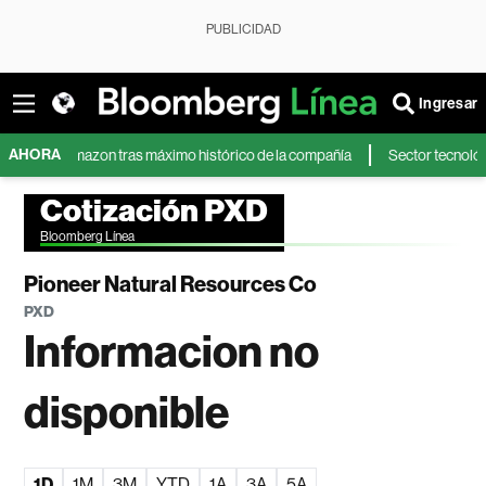
PUBLICIDAD
Ingresar
AHORA
de Amazon tras máximo histórico de la compañía
Sector tecnológico pod
Cotización PXD
Bloomberg Línea
Pioneer Natural Resources Co
PXD
Informacion no
disponible
1D
1M
3M
YTD
1A
3A
5A