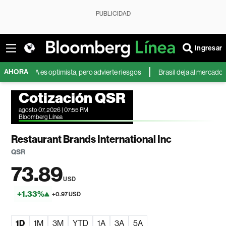
PUBLICIDAD
Ingresar
AHORA
fA es optimista, pero advierte riesgos
Brasil deja al mercado mundial 
Cotización QSR
agosto 07, 2026 | 07:55 PM
Bloomberg Línea
Restaurant Brands International Inc
QSR
73.89
USD
+1.33%
+0.97 USD
1D
1M
3M
YTD
1A
3A
5A