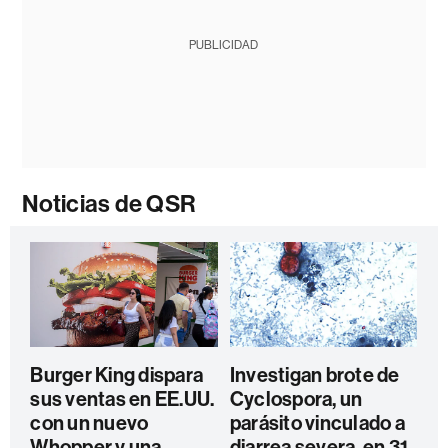
PUBLICIDAD
Noticias de QSR
Burger King dispara
Investigan brote de
sus ventas en EE.UU.
Cyclospora, un
con un nuevo
parásito vinculado a
Whopper y una
diarrea severa, en 31