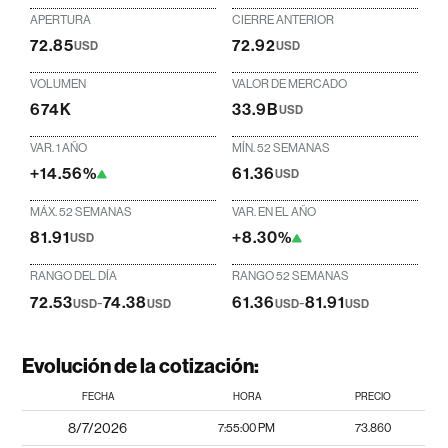
APERTURA
CIERRE ANTERIOR
72.85
72.92
USD
USD
VOLUMEN
VALOR DE MERCADO
674K
33.9B
USD
VAR. 1 AÑO
MÍN. 52 SEMANAS
+14.56%
61.36
USD
MÁX. 52 SEMANAS
VAR. EN EL AÑO
81.91
+8.30%
USD
RANGO DEL DÍA
RANGO 52 SEMANAS
72.53
-
74.38
61.36
-
81.91
USD
USD
USD
USD
Evolución de la cotización:
FECHA
HORA
PRECIO
8/7/2026
7:55:00 PM
73.860