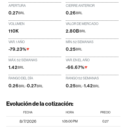
APERTURA
CIERRE ANTERIOR
0.27
0.26
BRL
BRL
VOLUMEN
VALOR DE MERCADO
110K
2.80B
BRL
VAR. 1 AÑO
MÍN. 52 SEMANAS
-79.23%
0.25
BRL
MÁX. 52 SEMANAS
VAR. EN EL AÑO
1.42
-66.67%
BRL
RANGO DEL DÍA
RANGO 52 SEMANAS
0.26
-
0.27
0.25
-
1.42
BRL
BRL
BRL
BRL
Evolución de la cotización:
FECHA
HORA
PRECIO
8/7/2026
1:05:00 PM
0.27