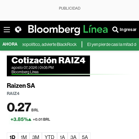
PUBLICIDAD
Ingresar
AHORA
 geopolítico, advierte BlackRock
El yen pierde casi la mitad de sus gana
Cotización RAIZ4
agosto 07, 2026 | 01:05 PM
Bloomberg Línea
Raizen SA
RAIZ4
0.27
BRL
+3.85%
+0.01 BRL
1D
1M
3M
YTD
1A
3A
5A