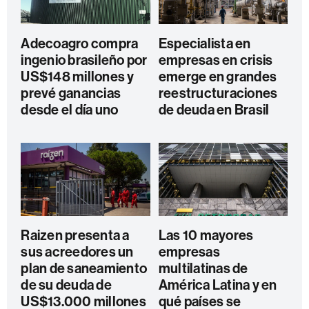
Adecoagro compra
Especialista en
ingenio brasileño por
empresas en crisis
US$148 millones y
emerge en grandes
prevé ganancias
reestructuraciones
desde el día uno
de deuda en Brasil
Raizen presenta a
Las 10 mayores
sus acreedores un
empresas
plan de saneamiento
multilatinas de
de su deuda de
América Latina y en
US$13.000 millones
qué países se