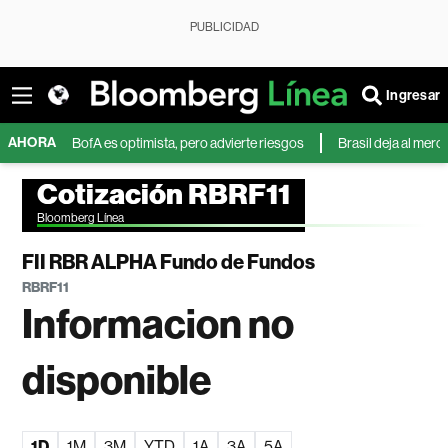
PUBLICIDAD
Ingresar
AHORA
MD? BofA es optimista, pero advierte riesgos
Brasil deja al mercado mu
Cotización RBRF11
Bloomberg Línea
FII RBR ALPHA Fundo de Fundos
RBRF11
Informacion no
disponible
1D
1M
3M
YTD
1A
3A
5A