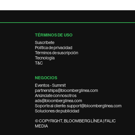
TÉRMINOS DE USO
Suscríbete
Política de privacidad
Términos de suscripción
Tecnología
T&C
NEGOCIOS
Eventos - Summit
partnerships@bloomberglinea.com
Anúnciate con nosotros
ads@bloomberglinea.com
Soporte al cliente: support@bloomberglinea.com
Soluciones de publicidad
© COPYRIGHT, BLOOMBERG LÍNEA | FALIC
MEDIA