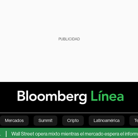
PUBLICIDAD
Mercados
Summit
Cripto
Latinoamérica
T
Wall Street opera mixto mientras el mercado espera el informe de 
Green
Economía
Estilo de vida
Mundo
Videos