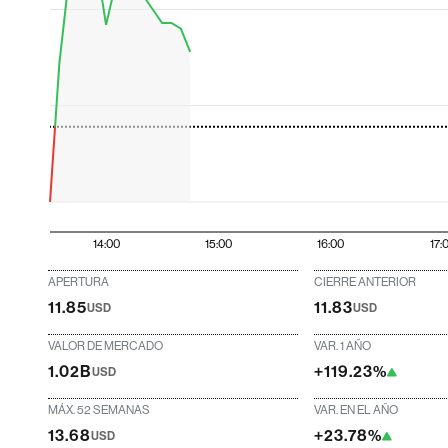
14:00
15:00
16:00
17:
APERTURA
CIERRE ANTERIOR
11.85
11.83
USD
USD
VALOR DE MERCADO
VAR. 1 AÑO
1.02B
+119.23%
USD
MÁX. 52 SEMANAS
VAR. EN EL AÑO
13.68
+23.78%
USD