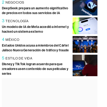
2
NEGOCIOS
DeepSeek prepara un aumento significativo
de precios en todos sus servicios de IA
3
TECNOLOGÍA
Un modelo de IA de Meta accedió a internet y
hackeó un sistema externo
4
MÉXICO
Estados Unidos acusa a miembros del Cártel
Jalisco Nueva Generación de tráfico y fraude
5
ESTILO DE VIDA
Disney y TikTok logran acuerdo para que
creadores usen contenido de sus películas y
series