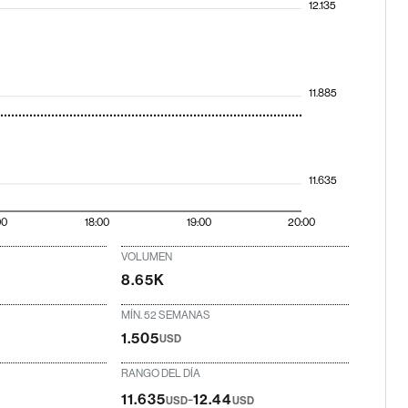
12.135
11.885
11.635
00
18:00
19:00
20:00
VOLUMEN
8.65K
MÍN. 52 SEMANAS
1.505
USD
RANGO DEL DÍA
-
11.635
12.44
USD
USD