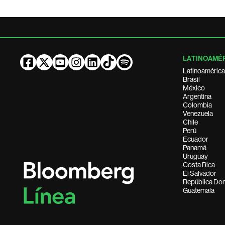
LATINOAMÉ
Latinoamérica
Brasil
México
Argentina
Colombia
Venezuela
Chile
Perú
Ecuador
Panamá
Uruguay
Costa Rica
El Salvador
República Do
Guatemala