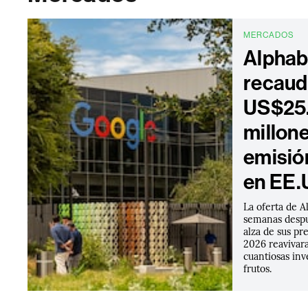
MERCADOS
Alphab
recaud
US$25
millon
emisió
en EE.
La oferta de A
semanas despué
alza de sus pr
2026 reavivara
cuantiosas inv
frutos.