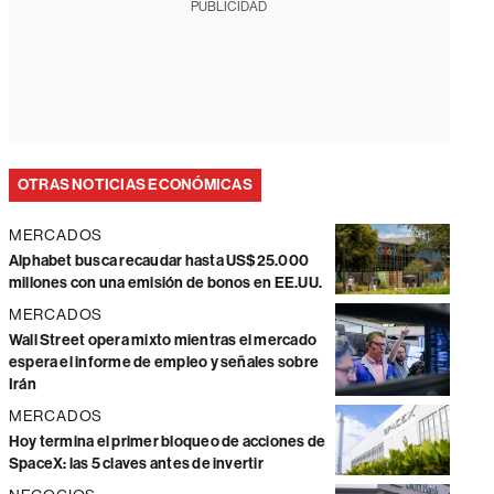
PUBLICIDAD
OTRAS NOTICIAS ECONÓMICAS
MERCADOS
Alphabet busca recaudar hasta US$25.000
millones con una emisión de bonos en EE.UU.
MERCADOS
Wall Street opera mixto mientras el mercado
espera el informe de empleo y señales sobre
Irán
MERCADOS
Hoy termina el primer bloqueo de acciones de
SpaceX: las 5 claves antes de invertir