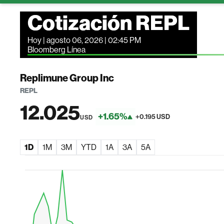
Cotización REPL
Hoy | agosto 06, 2026 | 02:45 PM
Bloomberg Línea
Replimune Group Inc
REPL
12.025
+1.65%
+0.195 USD
USD
1D
1M
3M
YTD
1A
3A
5A