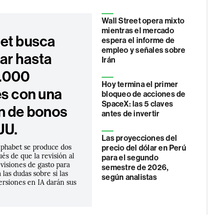
Wall Street opera mixto
mientras el mercado
et busca
espera el informe de
empleo y señales sobre
ar hasta
Irán
.000
Hoy termina el primer
es con una
bloqueo de acciones de
SpaceX: las 5 claves
n de bonos
antes de invertir
UU.
Las proyecciones del
lphabet se produce dos
precio del dólar en Perú
s de que la revisión al
para el segundo
evisiones de gasto para
semestre de 2026,
 las dudas sobre si las
según analistas
ersiones en IA darán sus