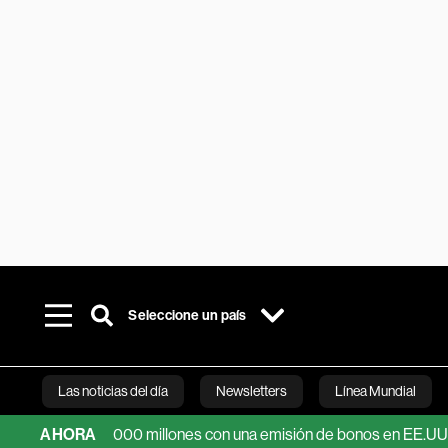
Seleccione un país
Las noticias del día
Newsletters
Línea Mundial
sta US$25.000 millones con una emisión de bonos en EE.UU.
AHORA
Bloomberg 