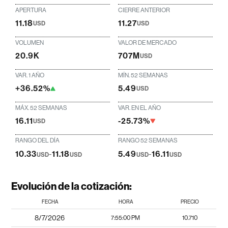
APERTURA
CIERRE ANTERIOR
11.18
11.27
USD
USD
VOLUMEN
VALOR DE MERCADO
20.9K
707M
USD
VAR. 1 AÑO
MÍN. 52 SEMANAS
+36.52%
5.49
USD
MÁX. 52 SEMANAS
VAR. EN EL AÑO
16.11
-25.73%
USD
RANGO DEL DÍA
RANGO 52 SEMANAS
10.33
-
11.18
5.49
-
16.11
USD
USD
USD
USD
Evolución de la cotización:
FECHA
HORA
PRECIO
8/7/2026
7:55:00 PM
10.710