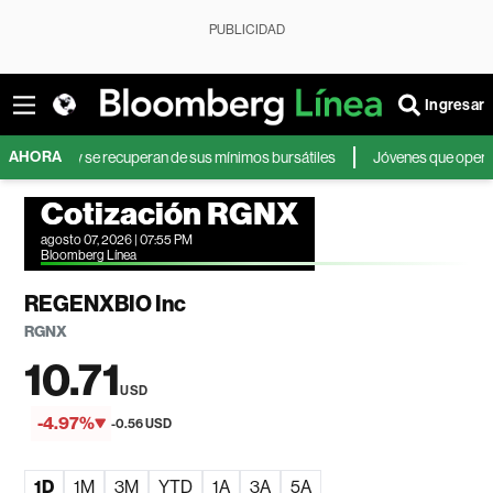
PUBLICIDAD
Ingresar
AHORA
ores y se recuperan de sus mínimos bursátiles
Jóvenes que operan en bol
Cotización RGNX
agosto 07, 2026 | 07:55 PM
Bloomberg Línea
REGENXBIO Inc
RGNX
10.71
USD
-4.97%
-0.56 USD
1D
1M
3M
YTD
1A
3A
5A