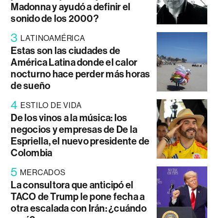
Madonna y ayudó a definir el
sonido de los 2000?
3
LATINOAMÉRICA
Estas son las ciudades de
América Latina donde el calor
nocturno hace perder más horas
de sueño
4
ESTILO DE VIDA
De los vinos a la música: los
negocios y empresas de De la
Espriella, el nuevo presidente de
Colombia
5
MERCADOS
La consultora que anticipó el
TACO de Trump le pone fecha a
otra escalada con Irán: ¿cuándo