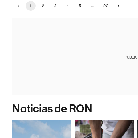
1
2
3
4
5
…
22
PUBLIC
Noticias de RON