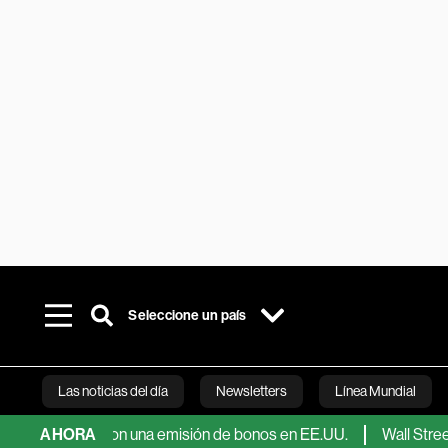
Seleccione un país
Las noticias del día
Newsletters
Línea Mundial
ones con una emisión de bonos en EE.UU.
AHORA
Wall Street opera m
Bloomberg 