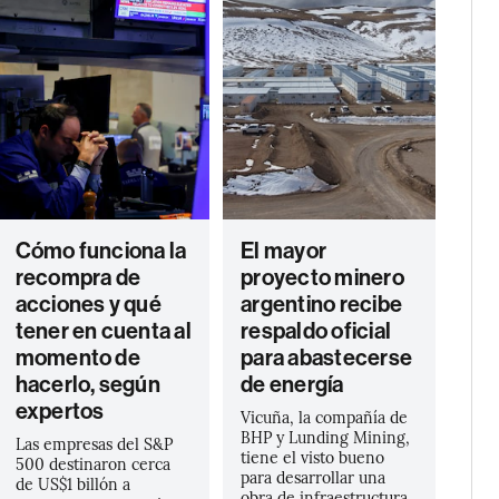
Cómo funciona la
El mayor
recompra de
proyecto minero
acciones y qué
argentino recibe
tener en cuenta al
respaldo oficial
momento de
para abastecerse
hacerlo, según
de energía
expertos
Vicuña, la compañía de
BHP y Lunding Mining,
Las empresas del S&P
tiene el visto bueno
500 destinaron cerca
para desarrollar una
de US$1 billón a
obra de infraestructura