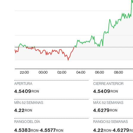
22:00
00:00
02:00
04:00
06:00
08:00
APERTURA
CIERRE ANTERIOR
4.5409
4.5409
RON
RON
MÍN. 52 SEMANAS
MÁX. 52 SEMANAS
4.22
4.6279
RON
RON
RANGO DEL DÍA
RANGO 52 SEMANAS
-
-
4.5383
4.5577
4.22
4.6279
RON
RON
RON
R