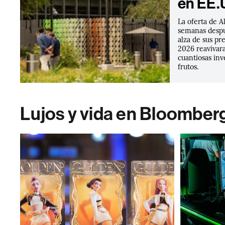
en EE.
La oferta de A
semanas despué
alza de sus pr
2026 reavivara
cuantiosas inv
frutos.
Lujos y vida en Bloomber