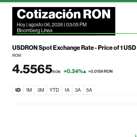
Cotización RON
Hoy | agosto 06, 2026 | 03:05 PM
Bloomberg Línea
USDRON Spot Exchange Rate - Price of 1 USD
RON
4.5565
+0.34%
+0.0156 RON
RON
1D
1M
3M
YTD
1A
3A
5A