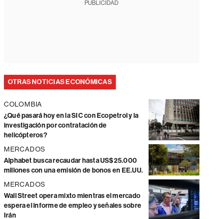
PUBLICIDAD
OTRAS NOTICIAS ECONÓMICAS
COLOMBIA
¿Qué pasará hoy en la SIC con Ecopetrol y la
investigación por contratación de
helicópteros?
MERCADOS
Alphabet busca recaudar hasta US$25.000
millones con una emisión de bonos en EE.UU.
MERCADOS
Wall Street opera mixto mientras el mercado
espera el informe de empleo y señales sobre
Irán