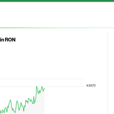
 in RON
4.5570