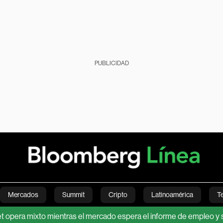
PUBLICIDAD
Mercados
Summit
Cripto
Latinoamérica
T
ixto mientras el mercado espera el informe de empleo y señales so
Green
Economía
Estilo de vida
Mundo
Videos