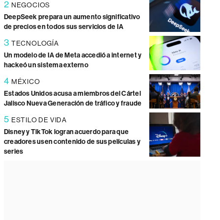
2
NEGOCIOS
DeepSeek prepara un aumento significativo
de precios en todos sus servicios de IA
3
TECNOLOGÍA
Un modelo de IA de Meta accedió a internet y
hackeó un sistema externo
4
MÉXICO
Estados Unidos acusa a miembros del Cártel
Jalisco Nueva Generación de tráfico y fraude
5
ESTILO DE VIDA
Disney y TikTok logran acuerdo para que
creadores usen contenido de sus películas y
series