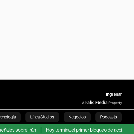
Ingresar
ecnología
Línea Studios
Negocios
Podcasts
bre Irán
Hoy termina el primer bloqueo de acciones de SpaceX: 
English