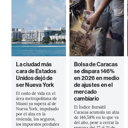
La ciudad más
Bolsa de Caracas
cara de Estados
se dispara 146%
Unidos dejó de
en 2026 en medio
ser Nueva York
de ajustes en el
mercado
El costo de vida en el
cambiario
área metropolitana de
Miami ya supera al de
El Índice Bursátil
Nueva York, impulsado
Caracas acumula un alza
por el alza en la
de 146,58% en lo que va
vivienda, los seguros,
del año, pese a cerrar la
los impuestos prediales
semana del 27 al 31 de