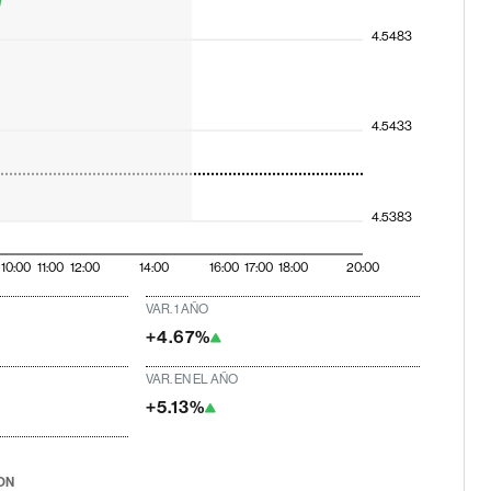
4.5483
4.5433
4.5383
10:00
11:00
12:00
14:00
16:00
17:00
18:00
20:00
VAR. 1 AÑO
+4.67%
VAR. EN EL AÑO
+5.13%
ON