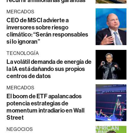
recurrir a millonarias garantías
MERCADOS
CEO de MSCI advierte a
inversores sobre riesgo
climático: “Serán responsables
si lo ignoran”
TECNOLOGÍA
La volátil demanda de energía de
la IA está dañando sus propios
centros de datos
MERCADOS
El boom de ETF apalancados
potencia estrategias de
momentum intradiario en Wall
Street
NEGOCIOS