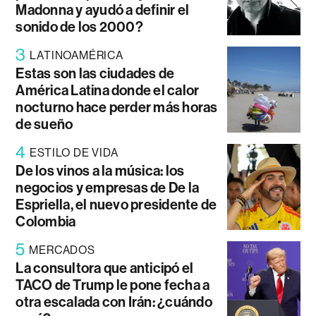
Madonna y ayudó a definir el
sonido de los 2000?
3
LATINOAMÉRICA
Estas son las ciudades de
América Latina donde el calor
nocturno hace perder más horas
de sueño
4
ESTILO DE VIDA
De los vinos a la música: los
negocios y empresas de De la
Espriella, el nuevo presidente de
Colombia
5
MERCADOS
La consultora que anticipó el
TACO de Trump le pone fecha a
otra escalada con Irán: ¿cuándo