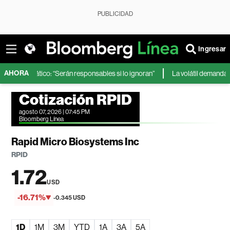
PUBLICIDAD
Ingresar
AHORA
limático: “Serán responsables si lo ignoran”
La volátil demanda de energ
Cotización RPID
agosto 07, 2026 | 07:45 PM
Bloomberg Línea
Rapid Micro Biosystems Inc
RPID
1.72
USD
-16.71%
-0.345 USD
1D
1M
3M
YTD
1A
3A
5A