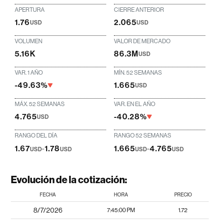
APERTURA
CIERRE ANTERIOR
1.76
2.065
USD
USD
VOLUMEN
VALOR DE MERCADO
5.16K
86.3M
USD
VAR. 1 AÑO
MÍN. 52 SEMANAS
-49.63%
1.665
USD
MÁX. 52 SEMANAS
VAR. EN EL AÑO
4.765
-40.28%
USD
RANGO DEL DÍA
RANGO 52 SEMANAS
1.67
-
1.78
1.665
-
4.765
USD
USD
USD
USD
Evolución de la cotización:
FECHA
HORA
PRECIO
8/7/2026
7:45:00 PM
1.72