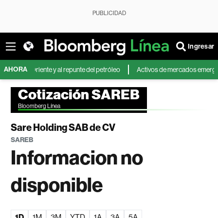
PUBLICIDAD
Ingresar
AHORA
io Oriente y al repunte del petróleo
Activos de mercados emergentes cae
Cotización SAREB
Bloomberg Línea
Sare Holding SAB de CV
SAREB
Informacion no
disponible
1D
1M
3M
YTD
1A
3A
5A