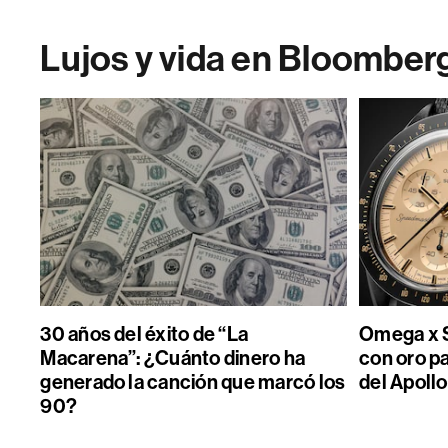
Lujos y vida en Bloomber
30 años del éxito de “La
Omega x S
Macarena”: ¿Cuánto dinero ha
con oro pa
generado la canción que marcó los
del Apollo
90?