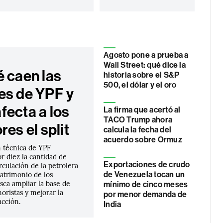
Agosto pone a prueba a
Wall Street: qué dice la
é caen las
historia sobre el S&P
500, el dólar y el oro
es de YPF y
fecta a los
La firma que acertó al
TACO Trump ahora
res el split
calcula la fecha del
acuerdo sobre Ormuz
 técnica de YPF
or diez la cantidad de
Exportaciones de crudo
rculación de la petrolera
patrimonio de los
de Venezuela tocan un
usca ampliar la base de
mínimo de cinco meses
oristas y mejorar la
por menor demanda de
acción.
India