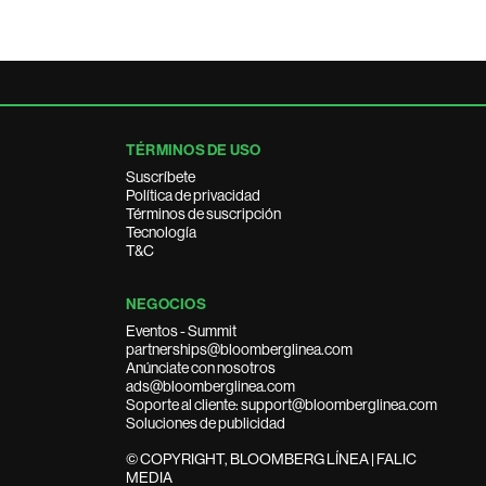
TÉRMINOS DE USO
Suscríbete
Política de privacidad
Términos de suscripción
Tecnología
T&C
NEGOCIOS
Eventos - Summit
partnerships@bloomberglinea.com
Anúnciate con nosotros
ads@bloomberglinea.com
Soporte al cliente: support@bloomberglinea.com
Soluciones de publicidad
© COPYRIGHT, BLOOMBERG LÍNEA | FALIC
MEDIA