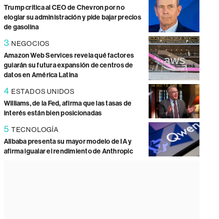
Trump critica al CEO de Chevron por no
elogiar su administración y pide bajar precios
de gasolina
3
NEGOCIOS
Amazon Web Services revela qué factores
guiarán su futura expansión de centros de
datos en América Latina
4
ESTADOS UNIDOS
Williams, de la Fed, afirma que las tasas de
interés están bien posicionadas
5
TECNOLOGÍA
Alibaba presenta su mayor modelo de IA y
afirma igualar el rendimiento de Anthropic