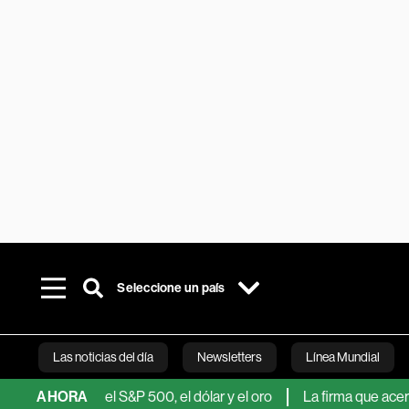
Seleccione un país
Las noticias del día
Newsletters
Línea Mundial
a sobre el S&P 500, el dólar y el oro
AHORA
La firma que acertó al TA
Bloomberg 