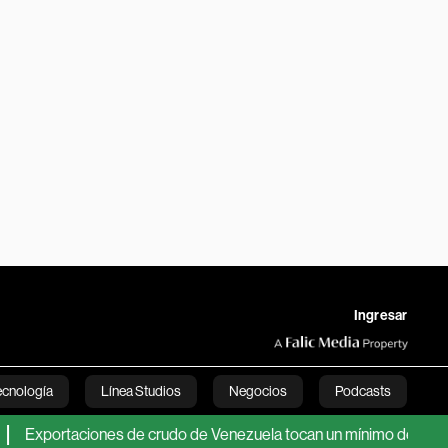
Ingresar
ecnología
Línea Studios
Negocios
Podcasts
taciones de crudo de Venezuela tocan un mínimo de cinco meses
English