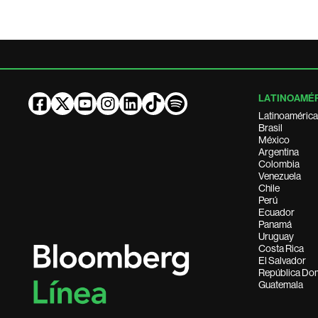
LATINOAMÉ
Latinoamérica
Brasil
México
Argentina
Colombia
Venezuela
Chile
Perú
Ecuador
Panamá
Uruguay
Costa Rica
El Salvador
República Do
Guatemala