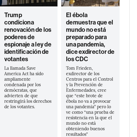
Trump
El ébola
condiciona
demuestra que el
renovación de los
mundo no está
poderes de
preparado para
espionaje a ley de
una pandemia,
identificación de
dice exdirector de
votantes
los CDC
La llamada Save
Tom Frieden,
America Act ha sido
exdirector de los
ampliamente
Centros para el Control
condenada por los
y la Prevención de
demócratas, que
Enfermedades, cree
advierten de que
que “este brote de
restringirá los derechos
ébola no va a provocar
de los votantes.
una pandemia” pero lo
ve como “una prueba de
resistencia en la que el
mundo no está
obteniendo buenos
resultados”