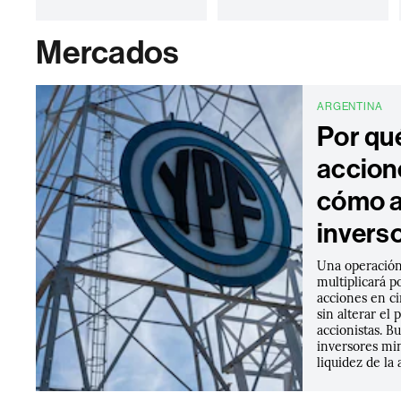
Mercados
ARGENTINA
Por qu
accion
cómo a
inverso
Una operación
multiplicará p
acciones en ci
sin alterar el 
accionistas. B
inversores min
liquidez de la 