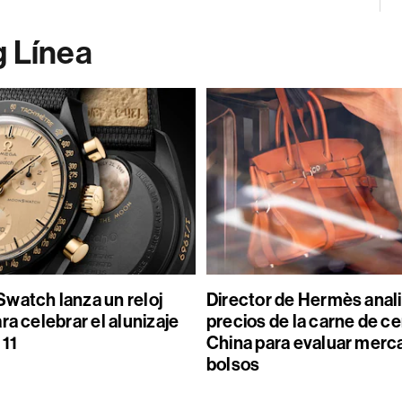
g Línea
watch lanza un reloj
Director de Hermès anal
ra celebrar el alunizaje
precios de la carne de c
 11
China para evaluar merc
bolsos