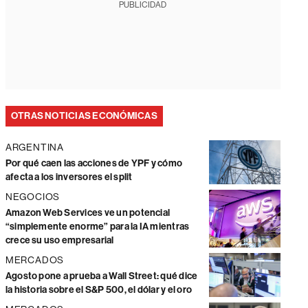
PUBLICIDAD
OTRAS NOTICIAS ECONÓMICAS
ARGENTINA
Por qué caen las acciones de YPF y cómo
afecta a los inversores el split
NEGOCIOS
Amazon Web Services ve un potencial
“simplemente enorme” para la IA mientras
crece su uso empresarial
MERCADOS
Agosto pone a prueba a Wall Street: qué dice
la historia sobre el S&P 500, el dólar y el oro