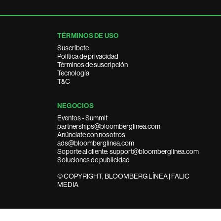
TÉRMINOS DE USO
Suscríbete
Política de privacidad
Términos de suscripción
Tecnología
T&C
NEGOCIOS
Eventos - Summit
partnerships@bloomberglinea.com
Anúnciate con nosotros
ads@bloomberglinea.com
Soporte al cliente: support@bloomberglinea.com
Soluciones de publicidad
© COPYRIGHT, BLOOMBERG LÍNEA | FALIC
MEDIA