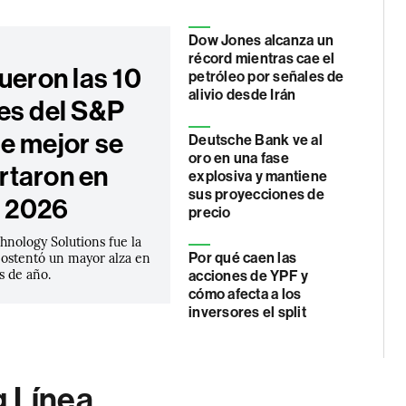
Dow Jones alcanza un
récord mientras cae el
ueron las 10
petróleo por señales de
alivio desde Irán
es del S&P
e mejor se
Deutsche Bank ve al
oro en una fase
taron en
explosiva y mantiene
sus proyecciones de
e 2026
precio
hnology Solutions fue la
ostentó un mayor alza en
Por qué caen las
s de año.
acciones de YPF y
cómo afecta a los
inversores el split
g Línea