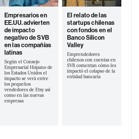
Empresarios en
El relato de las
EE.UU. advierten
startups chilenas
de impacto
con fondos en el
negativo de SVB
Banco Silicon
en las compañías
Valley
latinas
Emprendedores
chilenos con cuentas en
Según el Consejo
SVB comentan cómo les
Empresarial Hispano de
impactó el colapso de la
los Estados Unidos el
entidad bancaria
impacto se verá entre
los pequeños
vendedores de Etsy así
como en las nuevas
empresas