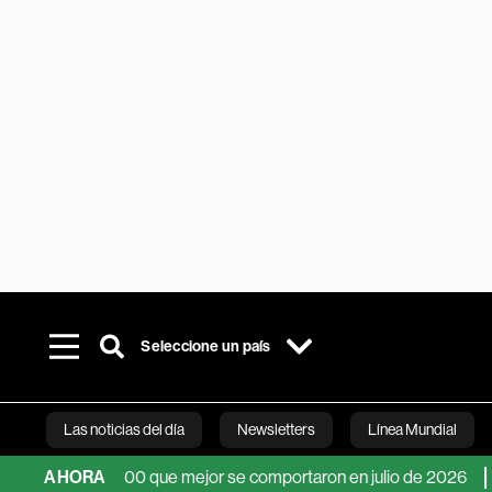
Seleccione un país
Las noticias del día
Newsletters
Línea Mundial
 del S&P 500 que mejor se comportaron en julio de 2026
AHORA
Dow Jo
Bloomberg 