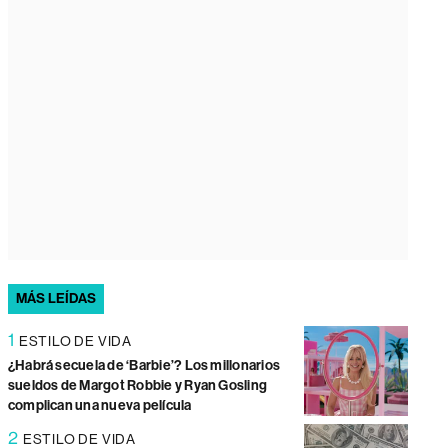
MÁS LEÍDAS
1
ESTILO DE VIDA
¿Habrá secuela de ‘Barbie’? Los millonarios
sueldos de Margot Robbie y Ryan Gosling
complican una nueva película
2
ESTILO DE VIDA