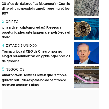
30 años del éxito de “La Macarena”: ¿Cuánto
dinero ha generado la canción que marcó los
90?
3
CRIPTO
¿Invertir en criptomonedas? Riesgos y
oportunidades ante la guerra, el petróleo y el
dólar
4
ESTADOS UNIDOS
Trump critica al CEO de Chevron por no
elogiar su administración y pide bajar precios
de gasolina
5
NEGOCIOS
Amazon Web Services revela qué factores
guiarán su futura expansión de centros de
datos en América Latina