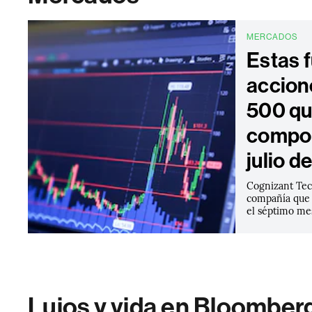
MERCADOS
Estas f
accion
500 qu
compor
julio d
Cognizant Tec
compañía que 
el séptimo me
Lujos y vida en Bloomber