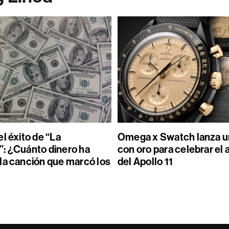
l éxito de “La
Omega x Swatch lanza un
: ¿Cuánto dinero ha
con oro para celebrar el 
la canción que marcó los
del Apollo 11