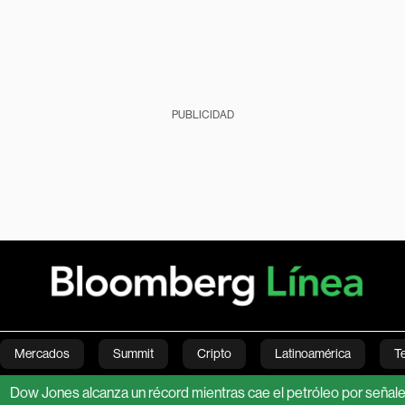
PUBLICIDAD
Mercados
Summit
Cripto
Latinoamérica
T
nes alcanza un récord mientras cae el petróleo por señales de ali
Green
Economía
Estilo de vida
Mundo
Videos