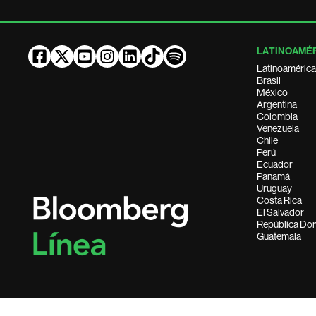
LATINOAMÉ
Latinoamérica
Brasil
México
Argentina
Colombia
Venezuela
Chile
Perú
Ecuador
Panamá
Uruguay
Costa Rica
El Salvador
República Do
Guatemala