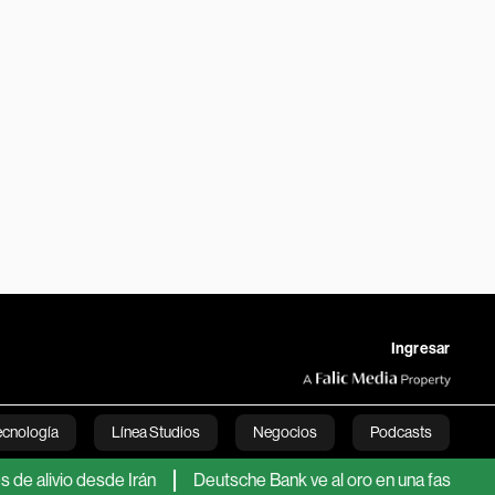
Ingresar
ecnología
Línea Studios
Negocios
Podcasts
vio desde Irán
Deutsche Bank ve al oro en una fase explosiva 
English