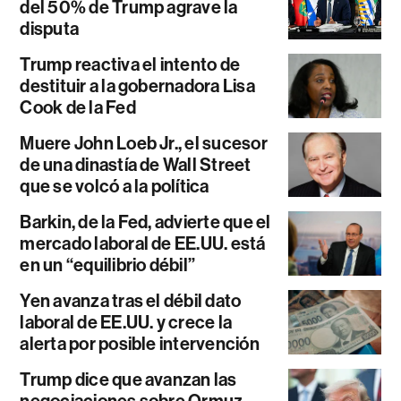
del 50% de Trump agrave la
disputa
Trump reactiva el intento de
destituir a la gobernadora Lisa
Cook de la Fed
Muere John Loeb Jr., el sucesor
de una dinastía de Wall Street
que se volcó a la política
Barkin, de la Fed, advierte que el
mercado laboral de EE.UU. está
en un “equilibrio débil”
Yen avanza tras el débil dato
laboral de EE.UU. y crece la
alerta por posible intervención
Trump dice que avanzan las
negociaciones sobre Ormuz