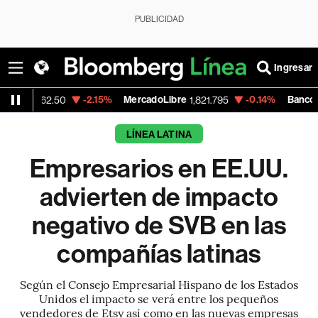
PUBLICIDAD
Ingresar
-2.15%
MercadoLibre
-0.14%
Banco de Bogota
50
1,821.795
38
LÍNEA LATINA
Empresarios en EE.UU.
advierten de impacto
negativo de SVB en las
compañías latinas
Según el Consejo Empresarial Hispano de los Estados
Unidos el impacto se verá entre los pequeños
vendedores de Etsy así como en las nuevas empresas