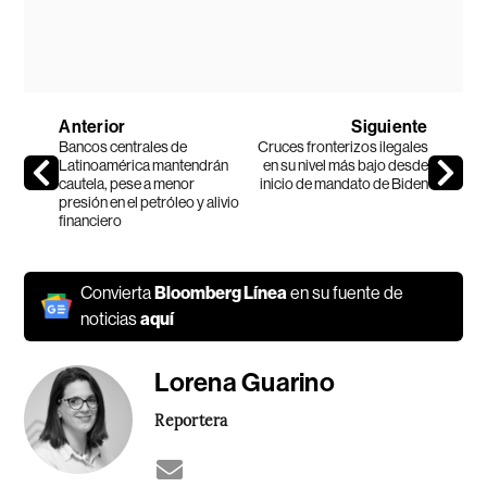
Anterior
Siguiente
Bancos centrales de
Cruces fronterizos ilegales
Latinoamérica mantendrán
en su nivel más bajo desde
cautela, pese a menor
inicio de mandato de Biden
presión en el petróleo y alivio
financiero
Convierta
Bloomberg Línea
en su fuente de
noticias
aquí
Lorena Guarino
Reportera