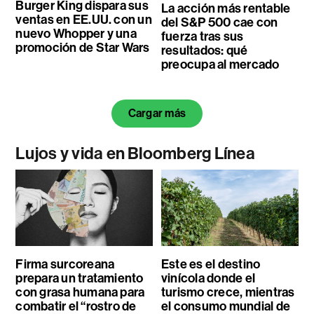
Burger King dispara sus
La acción más rentable
ventas en EE.UU. con un
del S&P 500 cae con
nuevo Whopper y una
fuerza tras sus
promoción de Star Wars
resultados: qué
preocupa al mercado
Cargar más
Lujos y vida en Bloomberg Línea
Firma surcoreana
Este es el destino
prepara un tratamiento
vinícola donde el
con grasa humana para
turismo crece, mientras
combatir el “rostro de
el consumo mundial de