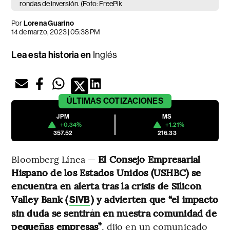
rondas de inversión. (Foto: FreePik
Por
Lorena Guarino
14 de marzo, 2023 | 05:38 PM
Lea esta historia en
Inglés
ÚLTIMAS
COTIZACIONES
JPM
MS
+0.34%
+1.21%
357.52
216.33
Bloomberg Línea —
El Consejo Empresarial
Hispano de los Estados Unidos (USHBC) se
encuentra en alerta tras la crisis de Silicon
Valley Bank (
) y advierten que “el impacto
SIVB
sin duda se sentirán en nuestra comunidad de
pequeñas empresas”
, dijo en un comunicado