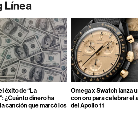
g Línea
l éxito de “La
Omega x Swatch lanza un
: ¿Cuánto dinero ha
con oro para celebrar el 
la canción que marcó los
del Apollo 11