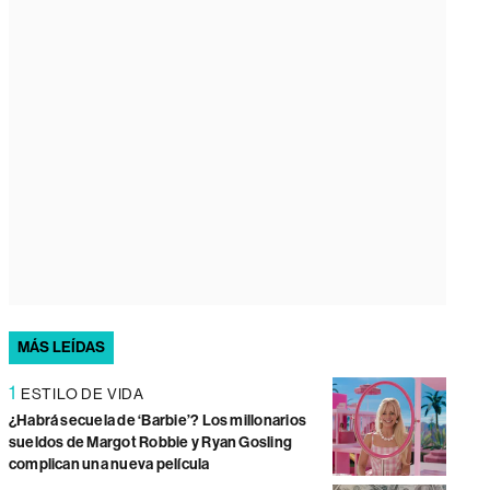
MÁS LEÍDAS
1
ESTILO DE VIDA
¿Habrá secuela de ‘Barbie’? Los millonarios
sueldos de Margot Robbie y Ryan Gosling
complican una nueva película