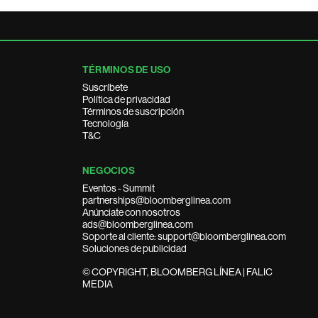
TÉRMINOS DE USO
Suscríbete
Política de privacidad
Términos de suscripción
Tecnología
T&C
NEGOCIOS
Eventos - Summit
partnerships@bloomberglinea.com
Anúnciate con nosotros
ads@bloomberglinea.com
Soporte al cliente: support@bloomberglinea.com
Soluciones de publicidad
© COPYRIGHT, BLOOMBERG LÍNEA | FALIC
MEDIA