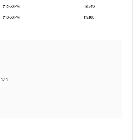
7:15:00 PM
118.970
7:10:00 PM
119.160
IDAD