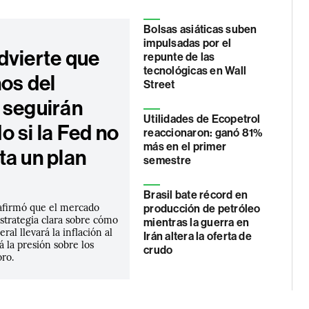
Bolsas asiáticas suben
impulsadas por el
dvierte que
repunte de las
tecnológicas en Wall
nos del
Street
 seguirán
Utilidades de Ecopetrol
 si la Fed no
reaccionaron: ganó 81%
más en el primer
ta un plan
semestre
Brasil bate récord en
afirmó que el mercado
producción de petróleo
strategia clara sobre cómo
mientras la guerra en
ral llevará la inflación al
Irán altera la oferta de
á la presión sobre los
crudo
oro.