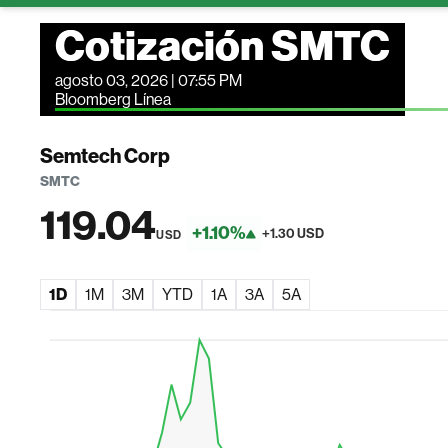
Cotización SMTC
agosto 03, 2026 | 07:55 PM
Bloomberg Línea
Semtech Corp
SMTC
119.04
+1.10%
+1.30 USD
USD
1D
1M
3M
YTD
1A
3A
5A