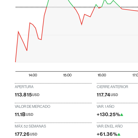
14:00
15:00
16:00
17:
APERTURA
CIERRE ANTERIOR
113.815
117.74
USD
USD
VALOR DE MERCADO
VAR. 1 AÑO
11.1B
+130.25%
USD
MÁX. 52 SEMANAS
VAR. EN EL AÑO
177.26
+61.36%
USD