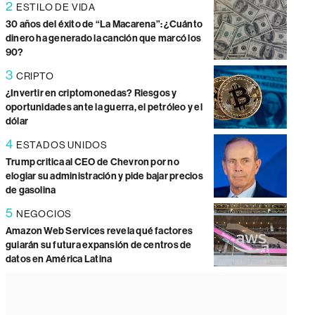
2
ESTILO DE VIDA
30 años del éxito de “La Macarena”: ¿Cuánto
dinero ha generado la canción que marcó los
90?
3
CRIPTO
¿Invertir en criptomonedas? Riesgos y
oportunidades ante la guerra, el petróleo y el
dólar
4
ESTADOS UNIDOS
Trump critica al CEO de Chevron por no
elogiar su administración y pide bajar precios
de gasolina
5
NEGOCIOS
Amazon Web Services revela qué factores
guiarán su futura expansión de centros de
datos en América Latina