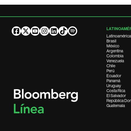
LATINOAMÉ
Latinoamérica
Brasil
México
Argentina
Colombia
Venezuela
Chile
Perú
Ecuador
Panamá
Uruguay
Costa Rica
El Salvador
República Do
Guatemala