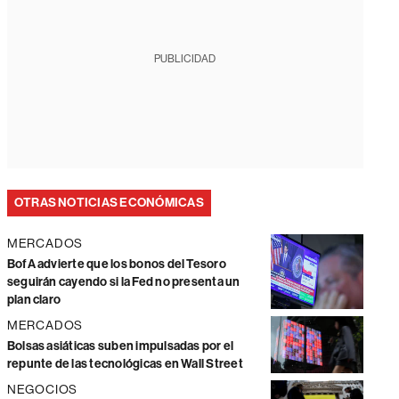
PUBLICIDAD
OTRAS NOTICIAS ECONÓMICAS
MERCADOS
BofA advierte que los bonos del Tesoro
seguirán cayendo si la Fed no presenta un
plan claro
MERCADOS
Bolsas asiáticas suben impulsadas por el
repunte de las tecnológicas en Wall Street
NEGOCIOS