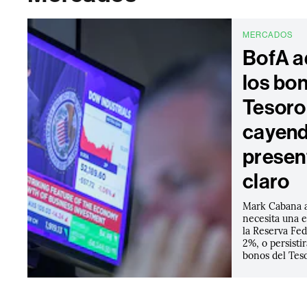
MERCADOS
BofA a
los bo
Tesoro
cayendo
presen
claro
Mark Cabana 
necesita una e
la Reserva Fede
2%, o persistir
bonos del Tes