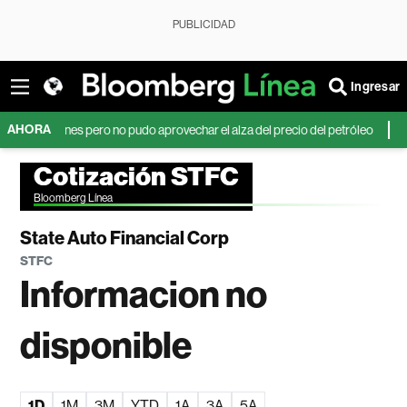
PUBLICIDAD
Ingresar
AHORA
llones pero no pudo aprovechar el alza del precio del petróleo
Grupo A
Cotización STFC
Bloomberg Línea
State Auto Financial Corp
STFC
Informacion no
disponible
1D
1M
3M
YTD
1A
3A
5A