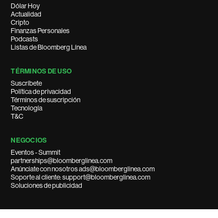
Dólar Hoy
Actualidad
Cripto
Finanzas Personales
Podcasts
Listas de Bloomberg Línea
TÉRMINOS DE USO
Suscríbete
Política de privacidad
Términos de suscripción
Tecnología
T&C
NEGOCIOS
Eventos - Summit
partnerships@bloomberglinea.com
Anúnciate con nosotros ads@bloomberglinea.com
Soporte al cliente: support@bloomberglinea.com
Soluciones de publicidad