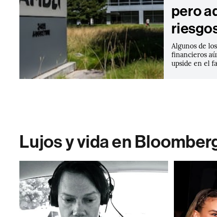
pero a
riesgo
Algunos de lo
financieros a
upside en el f
Lujos y vida en Bloomber