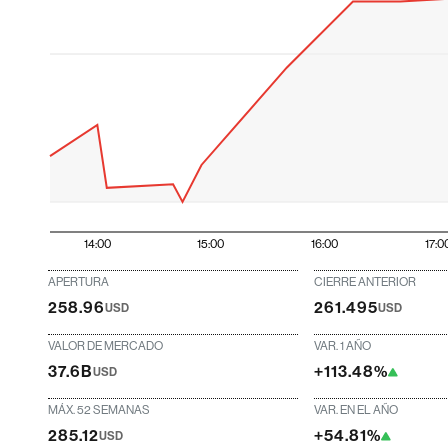
14:00
15:00
16:00
17:0
APERTURA
CIERRE ANTERIOR
258.96
261.495
USD
USD
VALOR DE MERCADO
VAR. 1 AÑO
37.6B
+113.48%
USD
MÁX. 52 SEMANAS
VAR. EN EL AÑO
285.12
+54.81%
USD