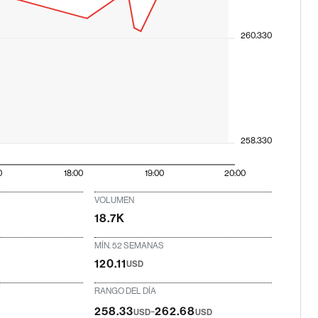
260.330
258.330
0
18:00
19:00
20:00
VOLUMEN
18.7K
MÍN. 52 SEMANAS
120.11
USD
RANGO DEL DÍA
-
258.33
262.68
USD
USD