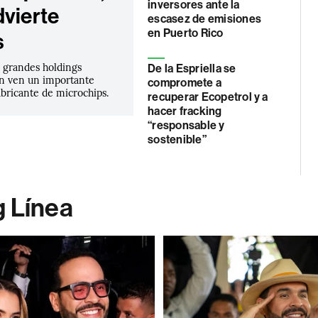
inversores ante la
dvierte
escasez de emisiones
en Puerto Rico
s
s grandes holdings
De la Espriella se
ún ven un importante
compromete a
abricante de microchips.
recuperar Ecopetrol y a
hacer fracking
“responsable y
sostenible”
g Línea