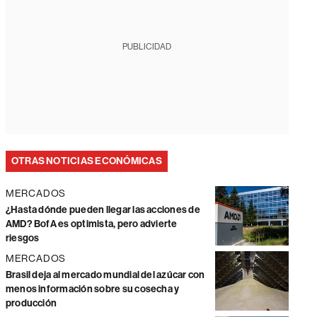
PUBLICIDAD
OTRAS NOTICIAS ECONÓMICAS
MERCADOS
¿Hasta dónde pueden llegar las acciones de
AMD? BofA es optimista, pero advierte
riesgos
MERCADOS
Brasil deja al mercado mundial del azúcar con
menos información sobre su cosecha y
producción