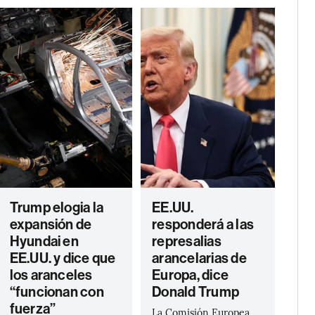
Trump elogia la
EE.UU.
expansión de
responderá a las
Hyundai en
represalias
EE.UU. y dice que
arancelarias de
los aranceles
Europa, dice
“funcionan con
Donald Trump
fuerza”
La Comisión Europea