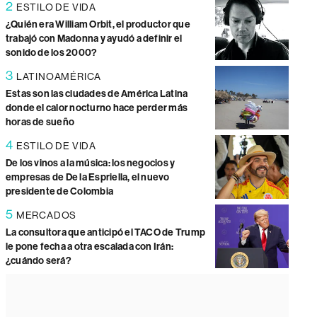
2
ESTILO DE VIDA
¿Quién era William Orbit, el productor que
trabajó con Madonna y ayudó a definir el
sonido de los 2000?
3
LATINOAMÉRICA
Estas son las ciudades de América Latina
donde el calor nocturno hace perder más
horas de sueño
4
ESTILO DE VIDA
De los vinos a la música: los negocios y
empresas de De la Espriella, el nuevo
presidente de Colombia
5
MERCADOS
La consultora que anticipó el TACO de Trump
le pone fecha a otra escalada con Irán:
¿cuándo será?