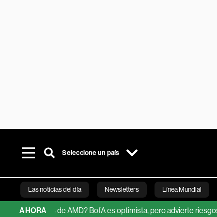
Seleccione un país
Las noticias del día
Newsletters
Línea Mundial
cciones de AMD? BofA es optimista, pero advierte riesgos
AHORA
Bra
Bloomberg 