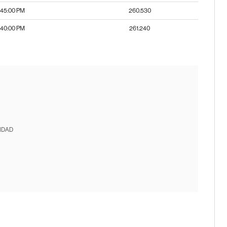
:45:00 PM
260.530
:40:00 PM
261.240
IDAD