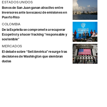
ESTADOS UNIDOS
Bonos de San Juan ganan atractivo entre
inversores ante la escasez de emisiones en
Puerto Rico
COLOMBIA
De la Espriella se compromete a recuperar
Ecopetrol y a hacer fracking “responsable y
sostenible”
MERCADOS
El debate sobre “Sell América” resurge tras
decisiones de Washington que siembran
dudas