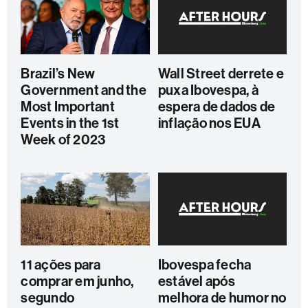
Brazil’s New
Wall Street derrete e
Government and the
puxa Ibovespa, à
Most Important
espera de dados de
Events in the 1st
inflação nos EUA
Week of 2023
11 ações para
Ibovespa fecha
comprar em junho,
estável após
segundo
melhora de humor no