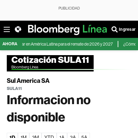
PUBLICIDAD
Ingresar
AHORA
el dólar en América Latina para el remate de 2026 y 2027
¿Cómo invertir 
Cotización SULA11
Bloomberg Línea
Sul America SA
SULA11
Informacion no
disponible
1D
1M
3M
YTD
1A
3A
5A