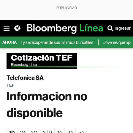
PUBLICIDAD
Ingresar
AHORA
emores y se recuperan de sus mínimos bursátiles
Jóvenes que operan en b
Cotización TEF
Bloomberg Línea
Telefonica SA
TEF
Informacion no
disponible
1D
1M
3M
YTD
1A
3A
5A