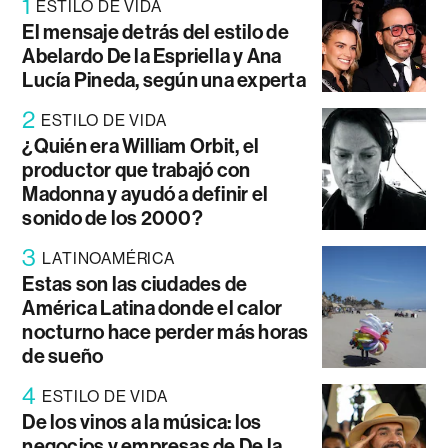
1
ESTILO DE VIDA
El mensaje detrás del estilo de
Abelardo De la Espriella y Ana
Lucía Pineda, según una experta
2
ESTILO DE VIDA
¿Quién era William Orbit, el
productor que trabajó con
Madonna y ayudó a definir el
sonido de los 2000?
3
LATINOAMÉRICA
Estas son las ciudades de
América Latina donde el calor
nocturno hace perder más horas
de sueño
4
ESTILO DE VIDA
De los vinos a la música: los
negocios y empresas de De la