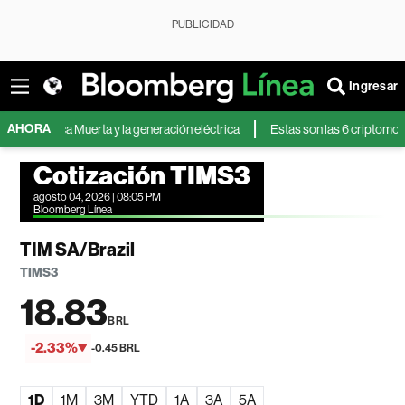
PUBLICIDAD
Ingresar
AHORA
e Vaca Muerta y la generación eléctrica
Estas son las 6 criptomonedas 
Cotización TIMS3
agosto 04, 2026 | 08:05 PM
Bloomberg Línea
TIM SA/Brazil
TIMS3
18.83
BRL
-2.33%
-0.45 BRL
1D
1M
3M
YTD
1A
3A
5A