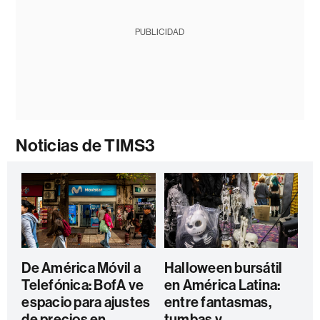
PUBLICIDAD
Noticias de TIMS3
De América Móvil a
Halloween bursátil
Telefónica: BofA ve
en América Latina:
espacio para ajustes
entre fantasmas,
de precios en
tumbas y