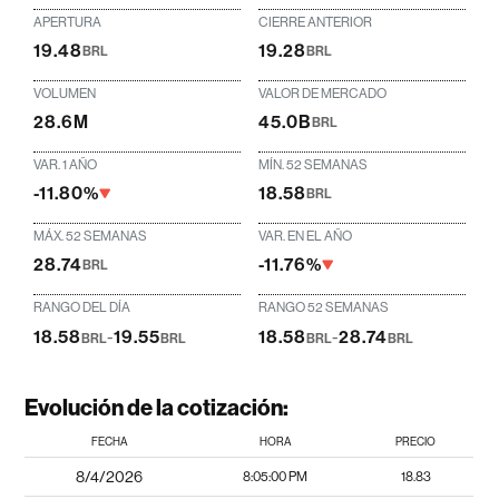
APERTURA
CIERRE ANTERIOR
19.48
19.28
BRL
BRL
VOLUMEN
VALOR DE MERCADO
28.6M
45.0B
BRL
VAR. 1 AÑO
MÍN. 52 SEMANAS
-11.80%
18.58
BRL
MÁX. 52 SEMANAS
VAR. EN EL AÑO
28.74
-11.76%
BRL
RANGO DEL DÍA
RANGO 52 SEMANAS
18.58
-
19.55
18.58
-
28.74
BRL
BRL
BRL
BRL
Evolución de la cotización:
FECHA
HORA
PRECIO
8/4/2026
8:05:00 PM
18.83