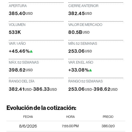
APERTURA
CIERRE ANTERIOR
385.40
382.45
USD
USD
VOLUMEN
VALOR DE MERCADO
533K
80.5B
USD
VAR. 1 AÑO
MÍN. 52 SEMANAS
+45.46%
253.06
USD
MÁX. 52 SEMANAS
VAR. EN EL AÑO
398.62
+33.08%
USD
RANGO DEL DÍA
RANGO 52 SEMANAS
382.41
-
386.33
253.06
-
398.62
USD
USD
USD
USD
Evolución de la cotización:
FECHA
HORA
PRECIO
8/6/2026
7:55:00 PM
386.020