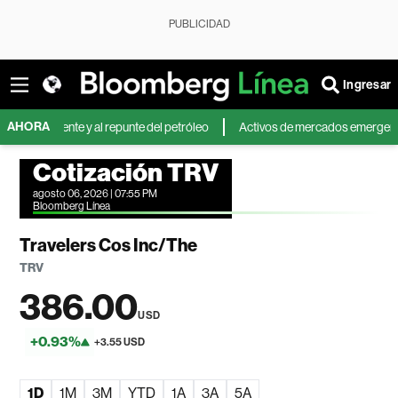
PUBLICIDAD
Ingresar
AHORA
riente y al repunte del petróleo
Activos de mercados emergentes caen po
Cotización TRV
agosto 06, 2026 | 07:55 PM
Bloomberg Línea
Travelers Cos Inc/The
TRV
386.00
USD
+0.93%
+3.55 USD
1D
1M
3M
YTD
1A
3A
5A