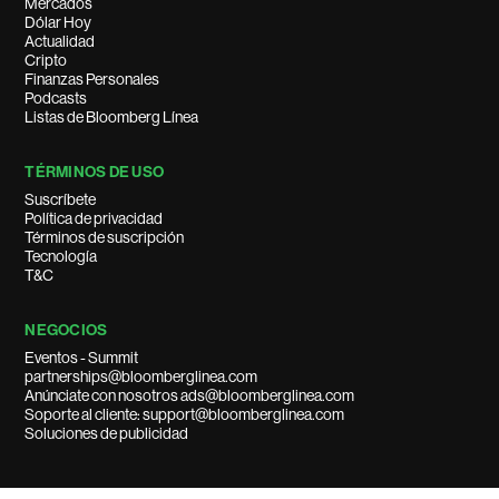
Mercados
Dólar Hoy
Actualidad
Cripto
Finanzas Personales
Podcasts
Listas de Bloomberg Línea
TÉRMINOS DE USO
Suscríbete
Política de privacidad
Términos de suscripción
Tecnología
T&C
NEGOCIOS
Eventos - Summit
partnerships@bloomberglinea.com
Anúnciate con nosotros ads@bloomberglinea.com
Soporte al cliente: support@bloomberglinea.com
Soluciones de publicidad