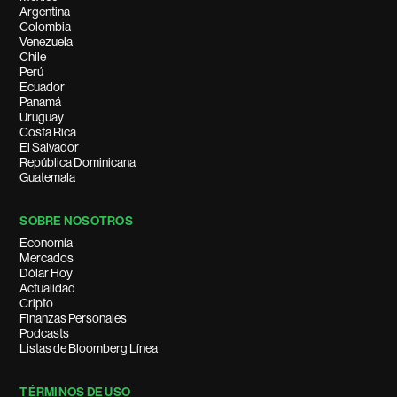
Argentina
Colombia
Venezuela
Chile
Perú
Ecuador
Panamá
Uruguay
Costa Rica
El Salvador
República Dominicana
Guatemala
SOBRE NOSOTROS
Economía
Mercados
Dólar Hoy
Actualidad
Cripto
Finanzas Personales
Podcasts
Listas de Bloomberg Línea
TÉRMINOS DE USO