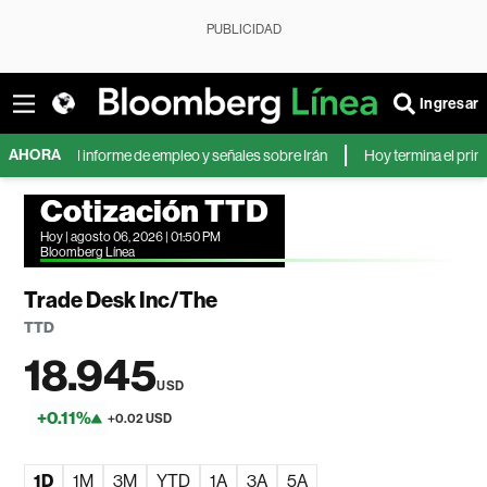
PUBLICIDAD
Ingresar
AHORA
a el informe de empleo y señales sobre Irán
Hoy termina el primer bloque
Cotización TTD
Hoy | agosto 06, 2026 | 01:50 PM
Bloomberg Línea
Trade Desk Inc/The
TTD
18.945
USD
+0.11%
+0.02 USD
1D
1M
3M
YTD
1A
3A
5A