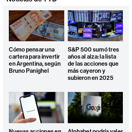
Cómo pensar una
S&P 500 sumó tres
cartera para invertir
años al alza: la lista
en Argentina, según
de las acciones que
Bruno Panighel
más cayeron y
subieron en 2025
Nuevas acciones en
Alphabet podría valer