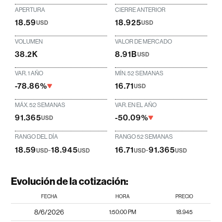
APERTURA
CIERRE ANTERIOR
18.59
18.925
USD
USD
VOLUMEN
VALOR DE MERCADO
38.2K
8.91B
USD
VAR. 1 AÑO
MÍN. 52 SEMANAS
-78.86%
16.71
USD
MÁX. 52 SEMANAS
VAR. EN EL AÑO
91.365
-50.09%
USD
RANGO DEL DÍA
RANGO 52 SEMANAS
18.59
-
18.945
16.71
-
91.365
USD
USD
USD
USD
Evolución de la cotización:
FECHA
HORA
PRECIO
8/6/2026
1:50:00 PM
18.945