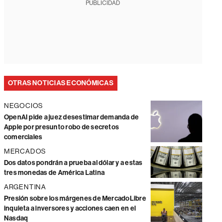
PUBLICIDAD
OTRAS NOTICIAS ECONÓMICAS
NEGOCIOS
OpenAI pide a juez desestimar demanda de
Apple por presunto robo de secretos
comerciales
MERCADOS
Dos datos pondrán a prueba al dólar y a estas
tres monedas de América Latina
ARGENTINA
Presión sobre los márgenes de MercadoLibre
inquieta a inversores y acciones caen en el
Nasdaq