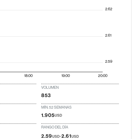
2.62
2.61
2.59
18:00
19:00
20:00
VOLUMEN
853
MÍN. 52 SEMANAS
1.905
USD
RANGO DEL DÍA
-
2.59
2.61
USD
USD