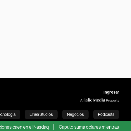
Ingresar
ecnología
Línea Studios
Negocios
Podcasts
caen en el Nasdaq
Caputo suma dólares mientras analistas se pr
English