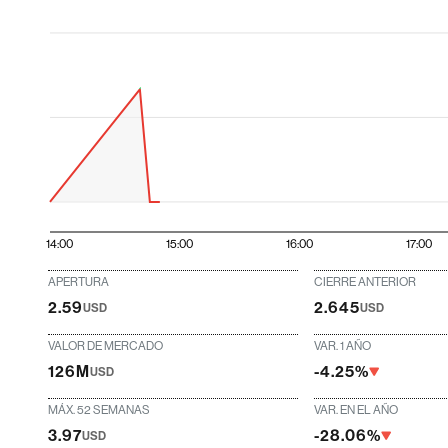
14:00
15:00
16:00
17:00
APERTURA
CIERRE ANTERIOR
2.59
2.645
USD
USD
VALOR DE MERCADO
VAR. 1 AÑO
126M
-4.25%
USD
MÁX. 52 SEMANAS
VAR. EN EL AÑO
3.97
-28.06%
USD