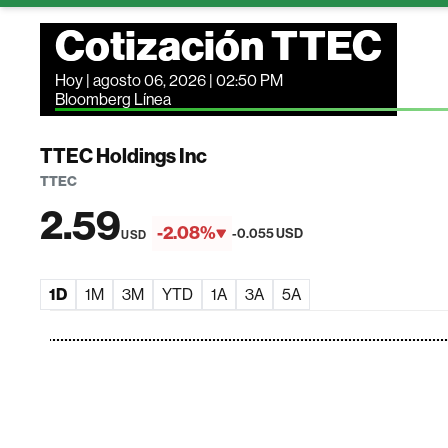
Cotización TTEC
Hoy | agosto 06, 2026 | 02:50 PM
Bloomberg Línea
TTEC Holdings Inc
TTEC
2.59
-2.08%
-0.055 USD
USD
1D
1M
3M
YTD
1A
3A
5A