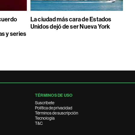
acuerdo
La ciudad más cara de Estados
Unidos dejó de ser Nueva York
as y series
TÉRMINOS DE USO
Suscríbete
Política de privacidad
Términos de suscripción
Tecnología
T&C