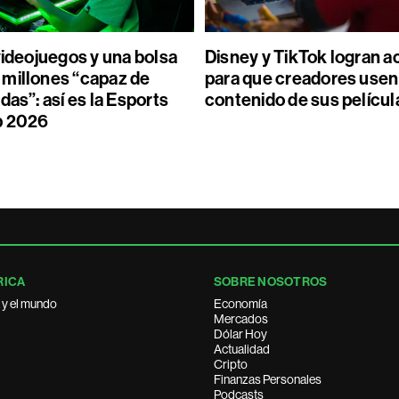
videojuegos y una bolsa
Disney y TikTok logran 
millones “capaz de
para que creadores usen
das”: así es la Esports
contenido de sus películ
p 2026
RICA
SOBRE NOSOTROS
 y el mundo
Economía
Mercados
Dólar Hoy
Actualidad
Cripto
Finanzas Personales
Podcasts