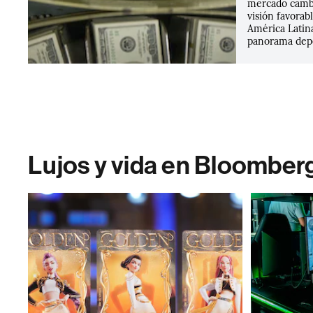
mercado camb
visión favorab
América Latina
panorama depe
Lujos y vida en Bloomber