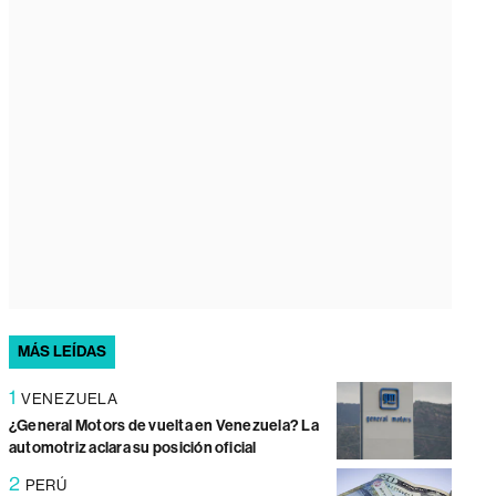
MÁS LEÍDAS
1
VENEZUELA
¿General Motors de vuelta en Venezuela? La
automotriz aclara su posición oficial
2
PERÚ