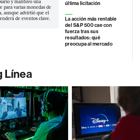
iario y mantuvo una
última licitación
le para varias monedas de
, aunque advirtió que el
nderá de eventos clave.
La acción más rentable
del S&P 500 cae con
fuerza tras sus
resultados: qué
preocupa al mercado
g Línea