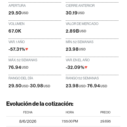
APERTURA
CIERRE ANTERIOR
29.50
30.19
USD
USD
VOLUMEN
VALOR DE MERCADO
67.0K
2.89B
USD
VAR. 1 AÑO
MÍN. 52 SEMANAS
-57.31%
23.98
USD
MÁX. 52 SEMANAS
VAR. EN EL AÑO
76.94
-32.09%
USD
RANGO DEL DÍA
RANGO 52 SEMANAS
29.50
-
30.98
23.98
-
76.94
USD
USD
USD
USD
Evolución de la cotización:
FECHA
HORA
PRECIO
8/6/2026
7:55:00 PM
29.695