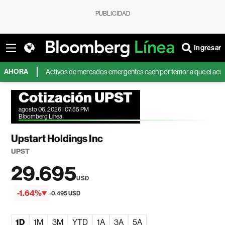
PUBLICIDAD
Ingresar
AHORA
eo
Activos de mercados emergentes caen por temor a que el acuerdo sob
Cotización UPST
agosto 06, 2026 | 07:55 PM
Bloomberg Línea
Upstart Holdings Inc
UPST
29.695
USD
-1.64%
-0.495 USD
1D
1M
3M
YTD
1A
3A
5A