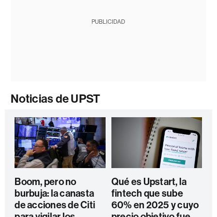
PUBLICIDAD
Noticias de UPST
Boom, pero no
Qué es Upstart, la
burbuja: la canasta
fintech que sube
de acciones de Citi
60% en 2025 y cuyo
para vigilar los
precio objetivo fue