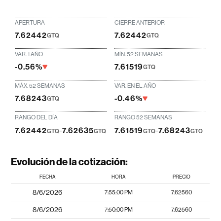
APERTURA
CIERRE ANTERIOR
7.62442
7.62442
GTQ
GTQ
VAR. 1 AÑO
MÍN. 52 SEMANAS
-0.56%
7.61519
GTQ
MÁX. 52 SEMANAS
VAR. EN EL AÑO
7.68243
-0.46%
GTQ
RANGO DEL DÍA
RANGO 52 SEMANAS
7.62442
-
7.62635
7.61519
-
7.68243
GTQ
GTQ
GTQ
GTQ
Evolución de la cotización:
FECHA
HORA
PRECIO
8/6/2026
7:55:00 PM
7.62560
8/6/2026
7:50:00 PM
7.62560