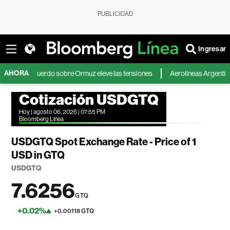
PUBLICIDAD
Ingresar
AHORA
l acuerdo sobre Ormuz eleve las tensiones
Aerolíneas Argentinas sigue e
Cotización USDGTQ
Hoy | agosto 06, 2026 | 07:55 PM
Bloomberg Línea
USDGTQ Spot Exchange Rate - Price of 1
USD in GTQ
USDGTQ
7.6256
GTQ
+0.02%
+0.00118 GTQ