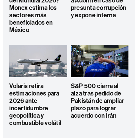
del Mundial 2026?
a Adorni en caso de
Monex estima los
presunta corrupción
sectores más
y expone interna
beneficiados en
México
Volaris retira
S&P 500 cierra al
estimaciones para
alza tras pedido de
2026 ante
Pakistán de ampliar
incertidumbre
plazo para lograr
geopolítica y
acuerdo con Irán
combustible volátil