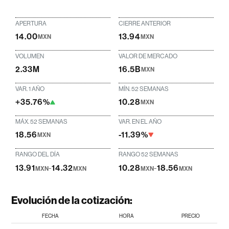
APERTURA
CIERRE ANTERIOR
14.00
13.94
MXN
MXN
VOLUMEN
VALOR DE MERCADO
2.33M
16.5B
MXN
VAR. 1 AÑO
MÍN. 52 SEMANAS
+35.76%
10.28
MXN
MÁX. 52 SEMANAS
VAR. EN EL AÑO
18.56
-11.39%
MXN
RANGO DEL DÍA
RANGO 52 SEMANAS
13.91
-
14.32
10.28
-
18.56
MXN
MXN
MXN
MXN
Evolución de la cotización:
FECHA
HORA
PRECIO