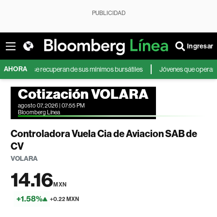
PUBLICIDAD
Ingresar
AHORA
 y se recuperan de sus mínimos bursátiles
Jóvenes que operan en bolsa a
Cotización VOLARA
agosto 07, 2026 | 07:55 PM
Bloomberg Línea
Controladora Vuela Cia de Aviacion SAB de
CV
VOLARA
14.16
MXN
+1.58%
+0.22 MXN