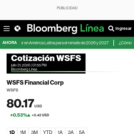
PUBLICIDAD
Ingresar
AHORA
l dólar en América Latina para el remate de 2026 y 2027
¿Cómo invertir a
Cotización WSFS
julio 31, 2026 | 07:55 PM
Bloomberg Línea
WSFS Financial Corp
WSFS
80.17
USD
+0.53%
+0.42 USD
1D
1M
3M
YTD
1A
3A
5A