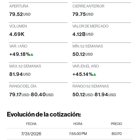
APERTURA
CIERRE ANTERIOR
79.52
79.75
USD
USD
VOLUMEN
VALOR DE MERCADO
4.69K
4.12B
USD
VAR. 1 AÑO
MÍN. 52 SEMANAS
+49.18%
50.12
USD
MÁX. 52 SEMANAS
VAR. EN EL AÑO
81.94
+45.14%
USD
RANGO DEL DÍA
RANGO 52 SEMANAS
79.17
-
80.40
50.12
-
81.94
USD
USD
USD
USD
Evolución de la cotización:
FECHA
HORA
PRECIO
7/31/2026
7:55:00 PM
80.170