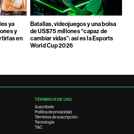
les ya
Batallas, videojuegos y una bolsa
ones y
de US$75 millones “capaz de
tirlas en
cambiar vidas”: así es la Esports
World Cup 2026
TÉRMINOS DE USO
Suscríbete
Política de privacidad
Términos de suscripción
Tecnología
T&C