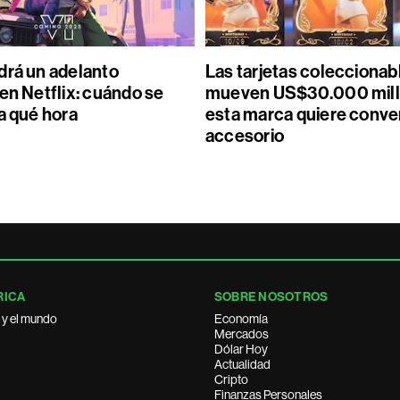
drá un adelanto
Las tarjetas coleccionab
en Netflix: cuándo se
mueven US$30.000 mill
a qué hora
esta marca quiere conver
accesorio
RICA
SOBRE NOSOTROS
 y el mundo
Economía
Mercados
Dólar Hoy
Actualidad
Cripto
Finanzas Personales