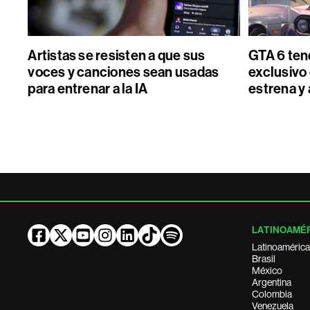
Artistas se resisten a que sus
GTA 6 ten
voces y canciones sean usadas
exclusivo 
para entrenar a la IA
estrena y 
LATINOAMÉ
Latinoamérica
Brasil
México
Argentina
Colombia
Venezuela