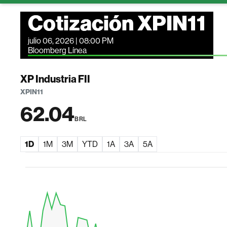
Cotización XPIN11
julio 06, 2026 | 08:00 PM
Bloomberg Línea
XP Industria FII
XPIN11
62.04
BRL
1D
1M
3M
YTD
1A
3A
5A