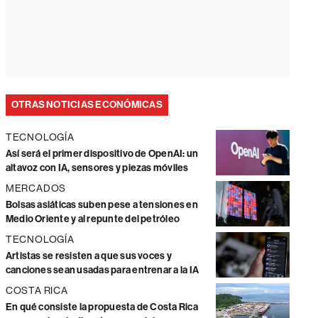
OTRAS NOTICIAS ECONÓMICAS
TECNOLOGÍA
Así será el primer dispositivo de OpenAI: un
altavoz con IA, sensores y piezas móviles
MERCADOS
Bolsas asiáticas suben pese a tensiones en
Medio Oriente y al repunte del petróleo
TECNOLOGÍA
Artistas se resisten a que sus voces y
canciones sean usadas para entrenar a la IA
COSTA RICA
En qué consiste la propuesta de Costa Rica