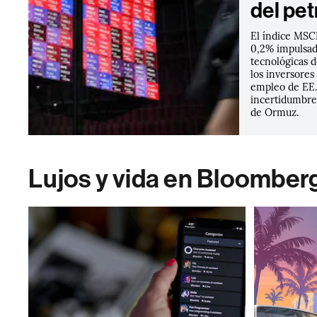
del pet
El índice MSCI
0,2% impulsad
tecnológicas d
los inversores
empleo de EE.
incertidumbre 
de Ormuz.
Lujos y vida en Bloomber