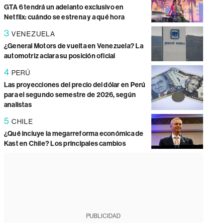
GTA 6 tendrá un adelanto exclusivo en
Netflix: cuándo se estrena y a qué hora
3
VENEZUELA
¿General Motors de vuelta en Venezuela? La
automotriz aclara su posición oficial
4
PERÚ
Las proyecciones del precio del dólar en Perú
para el segundo semestre de 2026, según
analistas
5
CHILE
¿Qué incluye la megarreforma económica de
Kast en Chile? Los principales cambios
PUBLICIDAD