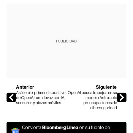
PUBLICIDAD
Anterior
Siguiente
Así será el primer dispositivo
OpenAI pausa trabajos en su
de OpenAI: un altavoz con IA,
modelo Astra ante
sensores y piezas móviles
preocupaciones de
ciberseguridad
Convierta
Bloomberg Línea
en su fuente de