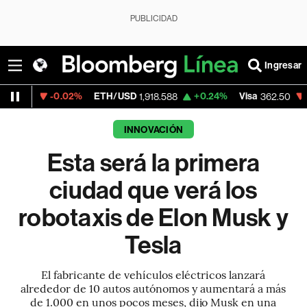
PUBLICIDAD
Ingresar
02%
ETH/USD
+0.24%
Visa
-2.15%
Merca
1,918.588
362.50
INNOVACIÓN
Esta será la primera
ciudad que verá los
robotaxis de Elon Musk y
Tesla
El fabricante de vehículos eléctricos lanzará
alrededor de 10 autos autónomos y aumentará a más
de 1.000 en unos pocos meses, dijo Musk en una