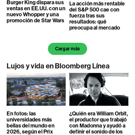
Burger King dispara sus
La acción más rentable
ventas en EE.UU. con un
del S&P 500 cae con
nuevo Whopper y una
fuerza tras sus
promoción de Star Wars
resultados: qué
preocupa al mercado
Cargar más
Lujos y vida en Bloomberg Línea
En fotos: las
¿Quién era William Orbit,
universidades más
el productor que trabajó
bellas del mundo en
con Madonna y ayudó a
2026, según el Prix
definir el sonido de los