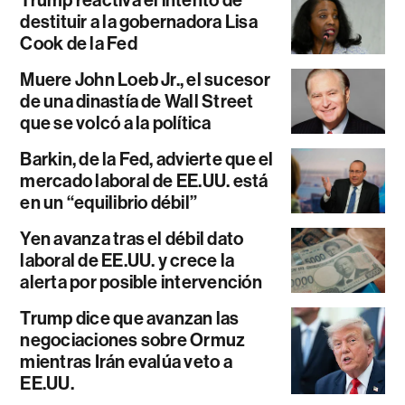
destituir a la gobernadora Lisa
Cook de la Fed
Muere John Loeb Jr., el sucesor
de una dinastía de Wall Street
que se volcó a la política
Barkin, de la Fed, advierte que el
mercado laboral de EE.UU. está
en un “equilibrio débil”
Yen avanza tras el débil dato
laboral de EE.UU. y crece la
alerta por posible intervención
Trump dice que avanzan las
negociaciones sobre Ormuz
mientras Irán evalúa veto a
EE.UU.