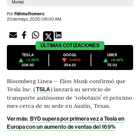
Morris)
Por
Fátima Romero
23 de mayo, 2025 | 06:00 AM
ÚLTIMAS
COTIZACIONES
TESLA
GOOGL
UBER
+2.80%
-1.00%
+6.46%
328.50
354.32
75.02
Bloomberg Línea — Elon Musk confirmó que
Tesla Inc. (
) lanzará su servicio de
TSLA
transporte autónomo de ‘robotaxis’ el próximo
mes cerca de su sede en Austin, Texas.
Ver más:
BYD supera por primera vez a Tesla en
Europa con un aumento de ventas del 169%