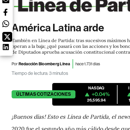
América Latina arde
También en Línea de Partida: tras sucesivos máximos h
operan a la baja; ¿qué pasará con las acciones y los b
de Diputados aprueba acusación constitucional contra 
Por
Redacción Bloomberg Línea
hace 1.731 días
Tiempo de lectura
:
3 minutos
NASDAQ
+0.04%
ÚLTIMAS
COTIZACIONES
26,595.94
¡Buenos días! Esto es Línea de Partida, el new
2020 fue el segundo año más cálido desde que