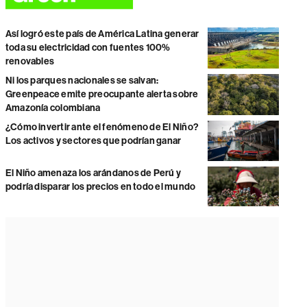
Así logró este país de América Latina generar
toda su electricidad con fuentes 100%
renovables
Ni los parques nacionales se salvan:
Greenpeace emite preocupante alerta sobre
Amazonía colombiana
¿Cómo invertir ante el fenómeno de El Niño?
Los activos y sectores que podrían ganar
El Niño amenaza los arándanos de Perú y
podría disparar los precios en todo el mundo