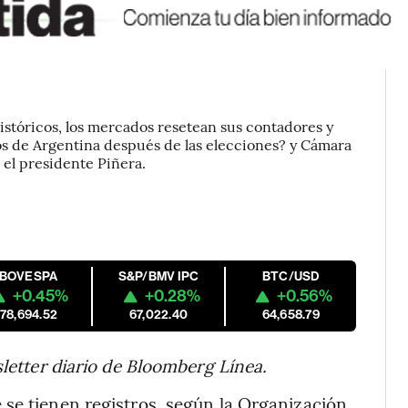
istóricos, los mercados resetean sus contadores y
onos de Argentina después de las elecciones? y Cámara
el presidente Piñera.
IBOVESPA
S&P/BMV IPC
BTC/USD
+0.45%
+0.28%
+0.56%
178,694.52
67,022.40
64,658.79
sletter diario de Bloomberg Línea.
 se tienen registros, según la Organización