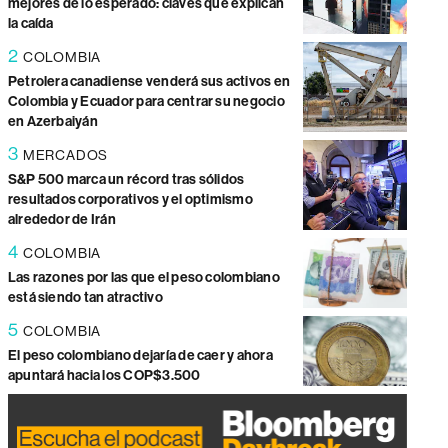
mejores de lo esperado: claves que explican
la caída
2
COLOMBIA
Petrolera canadiense venderá sus activos en
Colombia y Ecuador para centrar su negocio
en Azerbaiyán
3
MERCADOS
S&P 500 marca un récord tras sólidos
resultados corporativos y el optimismo
alrededor de Irán
4
COLOMBIA
Las razones por las que el peso colombiano
está siendo tan atractivo
5
COLOMBIA
El peso colombiano dejaría de caer y ahora
apuntará hacia los COP$3.500