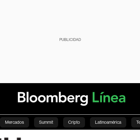
PUBLICIDAD
Mercados
Summit
Cripto
Latinoamérica
T
Green
Economía
Estilo de vida
Mundo
Videos