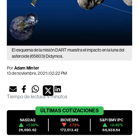
El esquema de la misión DART muestra el impacto en la luna del
asteroide (65803) Didymos.
Por
Adam Minter
13 de noviembre, 2021 | 02:22 PM
Tiempo de lectura
:
4 minutos
ÚLTIMAS
COTIZACIONES
NASDAQ
IBOVESPA
S&P/BMV IPC
+1.30%
-1.73%
+0.82%
26,690.62
172,513.42
66,938.64