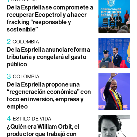
De la Espriella se compromete a
recuperar Ecopetrol y a hacer
fracking “responsable y
sostenible”
2
COLOMBIA
De la Espriella anuncia reforma
tributaria y congelará el gasto
público
3
COLOMBIA
De la Espriella propone una
“regeneración económica” con
foco en inversión, empresa y
empleo
4
ESTILO DE VIDA
¿Quién era William Orbit, el
productor que trabajó con