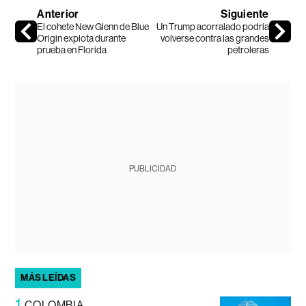
Anterior
Siguiente
El cohete New Glenn de Blue
Un Trump acorralado podría
Origin explota durante
volverse contra las grandes
prueba en Florida
petroleras
PUBLICIDAD
MÁS LEÍDAS
1
COLOMBIA