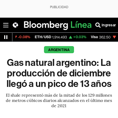
PUBLICIDAD
Ingresar
0.08%
ETH/USD
+0.03%
Visa
-2.15%
Mer
1,914.493
362.50
ARGENTINA
Gas natural argentino: La
producción de diciembre
llegó a un pico de 13 años
El shale representó más de la mitad de los 129 millones
de metros cúbicos diarios alcanzados en el último mes
de 2021