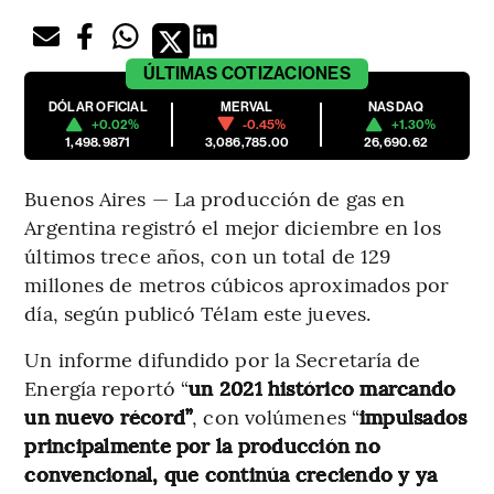
ÚLTIMAS
COTIZACIONES
DÓLAR OFICIAL
MERVAL
NASDAQ
+0.02%
-0.45%
+1.30%
1,498.9871
3,086,785.00
26,690.62
Buenos Aires — La producción de gas en
Argentina registró el mejor diciembre en los
últimos trece años, con un total de 129
millones de metros cúbicos aproximados por
día, según publicó Télam este jueves.
Un informe difundido por la Secretaría de
Energía reportó “
un 2021 histórico marcando
un nuevo récord”
, con volúmenes “
impulsados
principalmente por la producción no
convencional, que continúa creciendo y ya