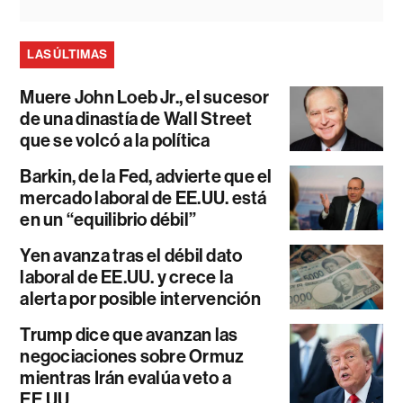
LAS ÚLTIMAS
Muere John Loeb Jr., el sucesor
de una dinastía de Wall Street
que se volcó a la política
Barkin, de la Fed, advierte que el
mercado laboral de EE.UU. está
en un “equilibrio débil”
Yen avanza tras el débil dato
laboral de EE.UU. y crece la
alerta por posible intervención
Trump dice que avanzan las
negociaciones sobre Ormuz
mientras Irán evalúa veto a
EE.UU.