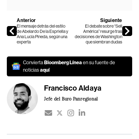
Anterior
Siguiente
El mensaje detrás del estilo
El debate sobre “Sell
de Abelardo De la Espriella y
América” resurge tras
Ana Lucía Pineda, según una
decisiones de Washington
experta
que siembran dudas
Convierta
Bloomberg Línea
en su fuente de
noticias
aquí
Francisco Aldaya
Jefé del Buró Panregional