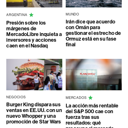
MUNDO
ARGENTINA
Irán dice que acuerdo
Presión sobre los
con Omán para
márgenes de
gestionar el estrecho de
MercadoLibre inquieta a
Ormuz está en su fase
inversores y acciones
final
caen en el Nasdaq
NEGOCIOS
MERCADOS
Burger King dispara sus
La acción más rentable
ventas en EE.UU. con un
del S&P 500 cae con
nuevo Whopper y una
fuerza tras sus
promoción de Star Wars
resultados: qué