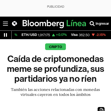
PUBLICIDAD
Ingresar
ETH/USD
+0.17%
Visa
-2.15%
MercadoLibr
1,917.175
362.50
CRIPTO
Caída de criptomonedas
meme se profundiza, sus
partidarios ya no ríen
También las acciones relacionadas con monedas
virtuales cayeron en todos los ámbitos
21