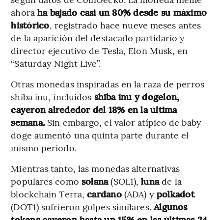
ahora
ha bajado casi un 80% desde su máximo
histórico
, registrado hace nueve meses antes
de la aparición del destacado partidario y
director ejecutivo de Tesla, Elon Musk, en
“Saturday Night Live”.
Otras monedas inspiradas en la raza de perros
shiba inu, incluidos
shiba inu y dogelon,
cayeron alrededor del 18% en la última
semana.
Sin embargo, el valor atípico de baby
doge aumentó una quinta parte durante el
mismo período.
Mientras tanto, las monedas alternativas
populares como
solana
(SOL1),
luna
de la
blockchain Terra,
cardano
(ADA) y
polkadot
(DOT1) sufrieron golpes similares.
Algunos
tokens cayeron hasta un 15% en las últimas 24