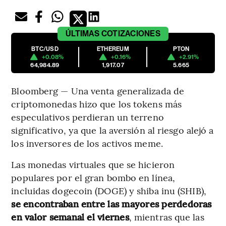
ÚLTIMAS
COTIZACIONES
BTC/USD
ETHEREUM
PTON
+0.08%
+0.16%
+2.91%
64,984.89
1,917.07
5.665
Bloomberg — Una venta generalizada de
criptomonedas hizo que los tokens más
especulativos perdieran un terreno
significativo, ya que la aversión al riesgo alejó a
los inversores de los activos meme.
Las monedas virtuales que se hicieron
populares por el gran bombo en línea,
incluidas dogecoin (DOGE) y shiba inu (SHIB),
se encontraban entre las mayores perdedoras
en valor semanal el viernes
, mientras que las