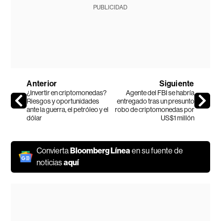
PUBLICIDAD
Anterior
Siguiente
¿Invertir en criptomonedas?
Agente del FBI se habría
Riesgos y oportunidades
entregado tras un presunto
ante la guerra, el petróleo y el
robo de criptomonedas por
dólar
US$1 millón
Convierta
Bloomberg Línea
en su fuente de
noticias
aquí