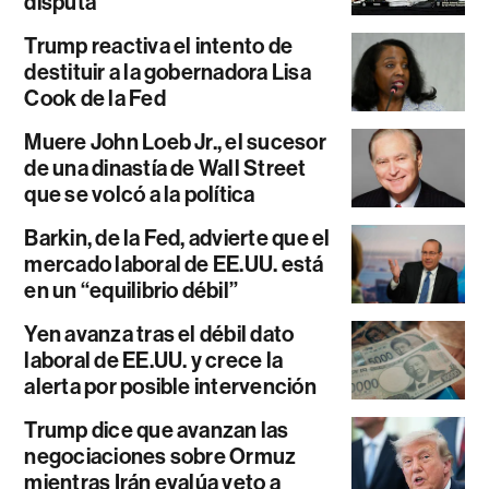
disputa
Trump reactiva el intento de
destituir a la gobernadora Lisa
Cook de la Fed
Muere John Loeb Jr., el sucesor
de una dinastía de Wall Street
que se volcó a la política
Barkin, de la Fed, advierte que el
mercado laboral de EE.UU. está
en un “equilibrio débil”
Yen avanza tras el débil dato
laboral de EE.UU. y crece la
alerta por posible intervención
Trump dice que avanzan las
negociaciones sobre Ormuz
mientras Irán evalúa veto a