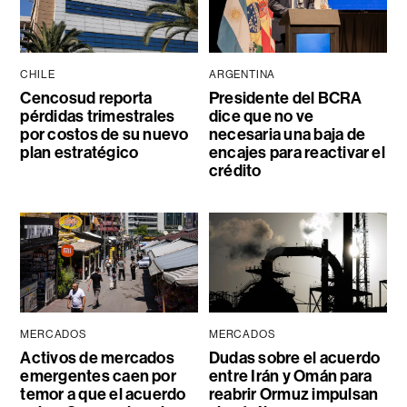
CHILE
ARGENTINA
Cencosud reporta
Presidente del BCRA
pérdidas trimestrales
dice que no ve
por costos de su nuevo
necesaria una baja de
plan estratégico
encajes para reactivar el
crédito
MERCADOS
MERCADOS
Activos de mercados
Dudas sobre el acuerdo
emergentes caen por
entre Irán y Omán para
temor a que el acuerdo
reabrir Ormuz impulsan