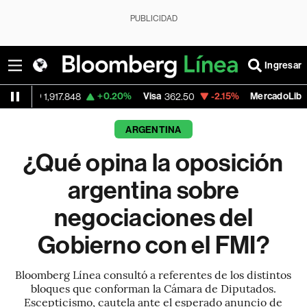
PUBLICIDAD
Ingresar
+0.20%
Visa
-2.15%
MercadoLibre
-0.
8
362.50
1,821.795
ARGENTINA
¿Qué opina la oposición
argentina sobre
negociaciones del
Gobierno con el FMI?
Bloomberg Línea consultó a referentes de los distintos
bloques que conforman la Cámara de Diputados.
Escepticismo, cautela ante el esperado anuncio de