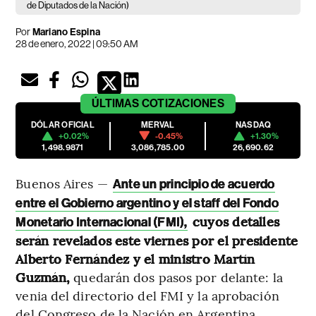
de Diputados de la Nación)
Por
Mariano Espina
28 de enero, 2022 | 09:50 AM
ÚLTIMAS
COTIZACIONES
DÓLAR OFICIAL
MERVAL
NASDAQ
+0.02%
-0.45%
+1.30%
1,498.9871
3,086,785.00
26,690.62
Buenos Aires —
Ante un principio de acuerdo
entre el Gobierno argentino y el staff del Fondo
cuyos detalles
Monetario Internacional (FMI),
serán revelados este viernes por el presidente
Alberto Fernández y el ministro Martín
Guzmán,
quedarán dos pasos por delante: la
venia del directorio del FMI y la aprobación
del Congreso de la Nación en Argentina.