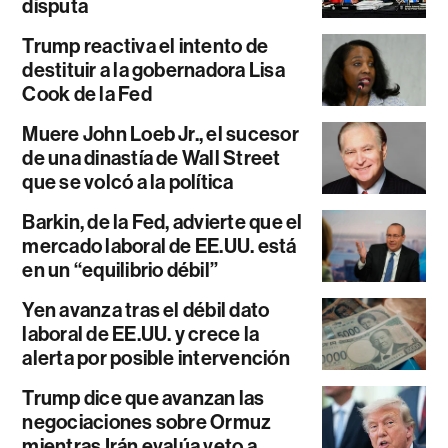
disputa
Trump reactiva el intento de
destituir a la gobernadora Lisa
Cook de la Fed
Muere John Loeb Jr., el sucesor
de una dinastía de Wall Street
que se volcó a la política
Barkin, de la Fed, advierte que el
mercado laboral de EE.UU. está
en un “equilibrio débil”
Yen avanza tras el débil dato
laboral de EE.UU. y crece la
alerta por posible intervención
Trump dice que avanzan las
negociaciones sobre Ormuz
mientras Irán evalúa veto a