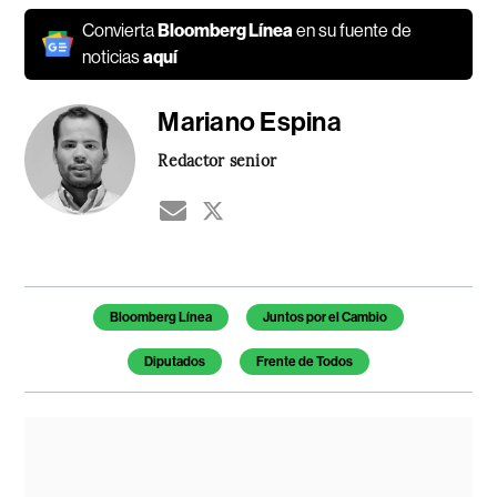
Convierta
Bloomberg Línea
en su fuente de
noticias
aquí
Mariano Espina
Redactor senior
Temas de este artículo
Bloomberg Línea
Juntos por el Cambio
Diputados
Frente de Todos