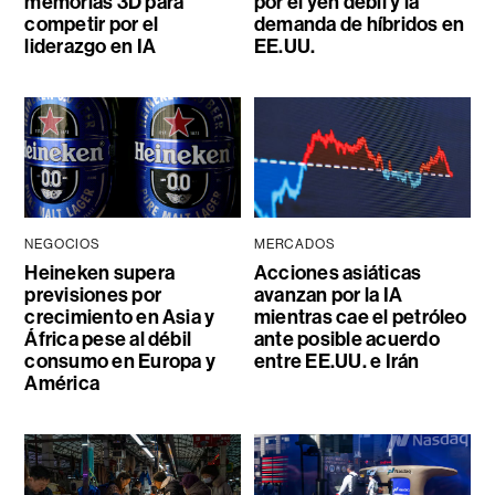
memorias 3D para
por el yen débil y la
competir por el
demanda de híbridos en
liderazgo en IA
EE.UU.
NEGOCIOS
MERCADOS
Heineken supera
Acciones asiáticas
previsiones por
avanzan por la IA
crecimiento en Asia y
mientras cae el petróleo
África pese al débil
ante posible acuerdo
consumo en Europa y
entre EE.UU. e Irán
América