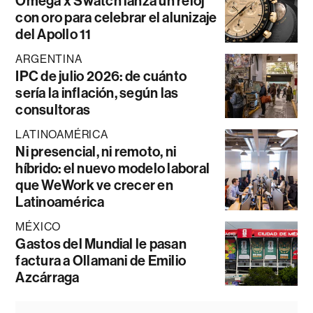
Omega x Swatch lanza un reloj
con oro para celebrar el alunizaje
del Apollo 11
ARGENTINA
IPC de julio 2026: de cuánto
sería la inflación, según las
consultoras
LATINOAMÉRICA
Ni presencial, ni remoto, ni
híbrido: el nuevo modelo laboral
que WeWork ve crecer en
Latinoamérica
MÉXICO
Gastos del Mundial le pasan
factura a Ollamani de Emilio
Azcárraga