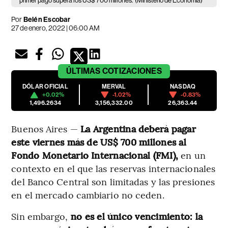
primer pago supera los US$ 700 millones.
(Ministerio de Economía)
Por
Belén Escobar
27 de enero, 2022 | 06:00 AM
ÚLTIMAS
COTIZACIONES
DÓLAR OFICIAL
MERVAL
NASDAQ
+0.02%
-1.02%
-0.83%
1,496.2634
3,156,332.00
26,363.44
Buenos Aires —
La Argentina deberá pagar
este viernes más de US$ 700 millones al
Fondo Monetario Internacional (FMI),
en un
contexto en el que las reservas internacionales
del Banco Central son limitadas y las presiones
en el mercado cambiario no ceden.
Sin embargo,
no es el único vencimiento: la