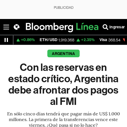
PUBLICIDAD
Ingresar
86%
ETH/USD
+2.35%
Visa
-0.28%
Merc
1,919.368
368.54
ARGENTINA
Con las reservas en
estado crítico, Argentina
debe afrontar dos pagos
al FMI
En sólo cinco días tendrá que pagar más de US$ 1.000
millones. La primera de la transferencias vence este
viernes. ¿Qué pasa si no lo hace?