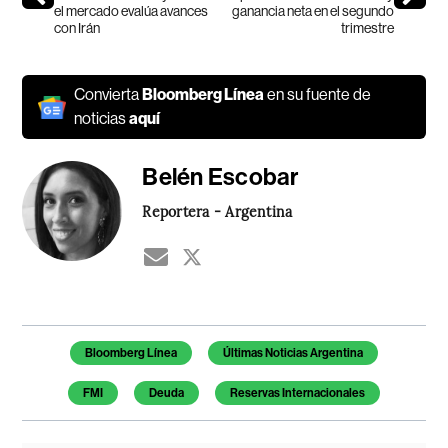
el mercado evalúa avances
ganancia neta en el segundo
con Irán
trimestre
Convierta
Bloomberg Línea
en su fuente de
noticias
aquí
Belén Escobar
Reportera - Argentina
Temas de este artículo
Bloomberg Línea
Últimas Noticias Argentina
FMI
Deuda
Reservas Internacionales