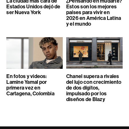
La ciudad más cara de
¿Pensando en mudarte?
Estados Unidos dejó de
Estos son los mejores
ser Nueva York
países para vivir en
2026 en América Latina
y el mundo
En fotos y videos:
Chanel supera a rivales
Lamine Yamal por
del lujo con crecimiento
primera vez en
de dos dígitos,
Cartagena, Colombia
impulsado por los
diseños de Blazy