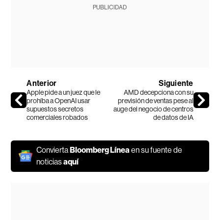
PUBLICIDAD
Anterior
Siguiente
Apple pide a un juez que le
AMD decepciona con su
prohíba a OpenAI usar
previsión de ventas pese al
supuestos secretos
auge del negocio de centros
comerciales robados
de datos de IA
Convierta
Bloomberg Línea
en su fuente de
noticias
aquí