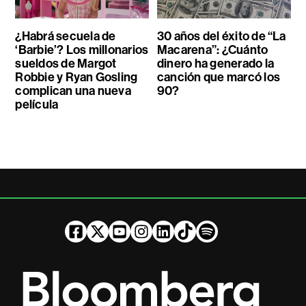
¿Habrá secuela de
30 años del éxito de “La
‘Barbie’? Los millonarios
Macarena”: ¿Cuánto
sueldos de Margot
dinero ha generado la
Robbie y Ryan Gosling
canción que marcó los
complican una nueva
90?
película