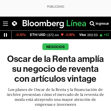
PUBLICIDAD
Ingresar
0.12%
ETH/USD
-0.16%
Visa
+1.07%
Mercad
1,872.44
369.59
NEGOCIOS
Oscar de la Renta amplía
su negocio de reventa
con artículos vintage
Los planes de Oscar de la Renta y la financiación de
Archive presentan cómo el mercado de la reventa de
moda está atrayendo una mayor atención de
empresas e inversores