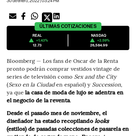
30 de enero, 2022 | 03:24 PM
ÚLTIMAS
COTIZACIONES
REAL
NASDAQ
+1.43%
+2.59%
12.73
26,584.99
Bloomberg — Los fans de Oscar de la Renta
pronto podrán comprar vestidos vintage de
series de televisión como
Sex and the City
(
Sexo en la Ciudad
en español) y
Succession
,
ya que
la casa de moda de lujo se adentra en
el negocio de la reventa
.
Desde el pasado mes de noviembre, el
diseñador ha estado recopilando
looks
(estilos) de pasadas colecciones de pasarela en