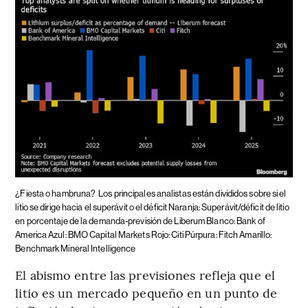
¿Fiesta o hambruna?
Los principales analistas están divididos sobre si el
litio se dirige hacia el superávit o el déficit Naranja: Superávit/déficit de litio
en porcentaje de la demanda-previsión de Liberum Blanco: Bank of
America Azul: BMO Capital Markets Rojo: Citi Púrpura: Fitch Amarillo:
Benchmark Mineral Intelligence
El abismo entre las previsiones refleja que el
litio es un mercado pequeño en un punto de