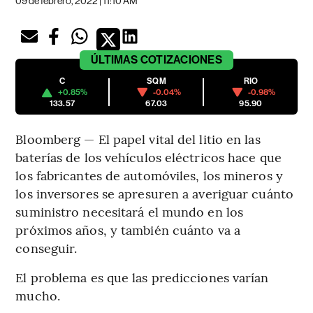
09 de febrero, 2022 | 11:10 AM
ÚLTIMAS
COTIZACIONES
C
SQM
RIO
+0.85%
-0.04%
-0.98%
133.57
67.03
95.90
Bloomberg — El papel vital del litio en las
baterías de los vehículos eléctricos hace que
los fabricantes de automóviles, los mineros y
los inversores se apresuren a averiguar cuánto
suministro necesitará el mundo en los
próximos años, y también cuánto va a
conseguir.
El problema es que las predicciones varían
mucho.