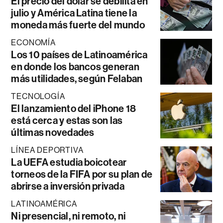
El precio del dólar se debilita en
julio y América Latina tiene la
moneda más fuerte del mundo
ECONOMÍA
Los 10 países de Latinoamérica
en donde los bancos generan
más utilidades, según Felaban
TECNOLOGÍA
El lanzamiento del iPhone 18
está cerca y estas son las
últimas novedades
LÍNEA DEPORTIVA
La UEFA estudia boicotear
torneos de la FIFA por su plan de
abrirse a inversión privada
LATINOAMÉRICA
Ni presencial, ni remoto, ni