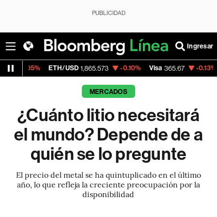
PUBLICIDAD
Ingresar
ETH/USD
-0.10%
Visa
-0.13%
MercadoLibr
1,865.573
365.67
MERCADOS
¿Cuánto litio necesitará
el mundo? Depende de a
quién se lo pregunte
El precio del metal se ha quintuplicado en el último
año, lo que refleja la creciente preocupación por la
disponibilidad