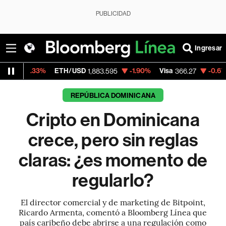
PUBLICIDAD
Ingresar
ETH/USD
-1.90%
Visa
-0.67%
MercadoLi
1,883.595
366.27
REPÚBLICA DOMINICANA
Cripto en Dominicana
crece, pero sin reglas
claras: ¿es momento de
regularlo?
El director comercial y de marketing de Bitpoint,
Ricardo Armenta, comentó a Bloomberg Línea que
país caribeño debe abrirse a una regulación como