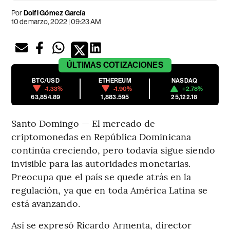
Por
Dolfi Gómez García
10 de marzo, 2022 | 09:23 AM
ÚLTIMAS
COTIZACIONES
BTC/USD
ETHEREUM
NASDAQ
-1.33%
-1.90%
+2.78%
63,854.89
1,883.595
25,122.18
Santo Domingo — El mercado de
criptomonedas en República Dominicana
continúa creciendo, pero todavía sigue siendo
invisible para las autoridades monetarias.
Preocupa que el país se quede atrás en la
regulación, ya que en toda América Latina se
está avanzando.
Así se expresó Ricardo Armenta, director