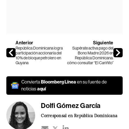
Anterior
Siguiente
República Dominicana logra
Supérate activa pago del
participación accionaria del
Bono Madre 2026 en
10% de bloque petrolero en
República Dominicana:
Guyana
cómo consultar “El Cariñito”
Convierta
Bloomberg Línea
en su fuente de
noticias
aquí
Dolfi Gómez García
Corresponsal en República Dominicana