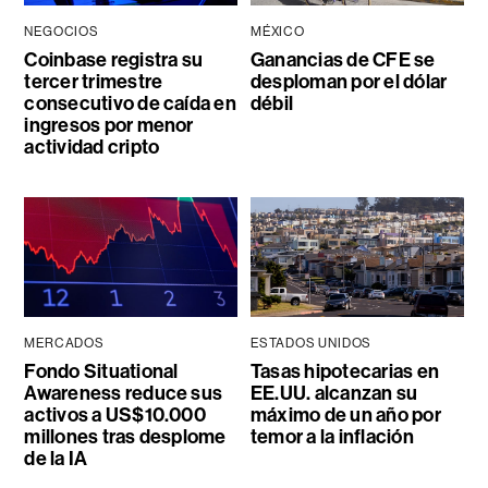
NEGOCIOS
MÉXICO
Coinbase registra su
Ganancias de CFE se
tercer trimestre
desploman por el dólar
consecutivo de caída en
débil
ingresos por menor
actividad cripto
MERCADOS
ESTADOS UNIDOS
Fondo Situational
Tasas hipotecarias en
Awareness reduce sus
EE.UU. alcanzan su
activos a US$10.000
máximo de un año por
millones tras desplome
temor a la inflación
de la IA