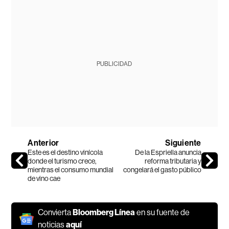
PUBLICIDAD
Anterior
Siguiente
Este es el destino vinícola
De la Espriella anuncia
donde el turismo crece,
reforma tributaria y
mientras el consumo mundial
congelará el gasto público
de vino cae
Convierta
Bloomberg Línea
en su fuente de
noticias
aquí