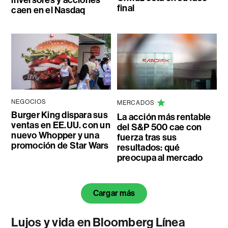
inversores y acciones
final
caen en el Nasdaq
NEGOCIOS
MERCADOS
Burger King dispara sus
La acción más rentable
ventas en EE.UU. con un
del S&P 500 cae con
nuevo Whopper y una
fuerza tras sus
promoción de Star Wars
resultados: qué
preocupa al mercado
Cargar más
Lujos y vida en Bloomberg Línea