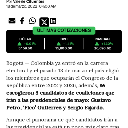
Por
Valerie Cifuentes
18 de marzo, 2022 | 04:00 AM
ÚLTIMAS
COTIZACIONES
DÓLAR
BVC
NASDAQ
+0.01%
+1.41%
+1.30%
3,159.60
15,800.00
26,690.62
Bogotá — Colombia ya entró en la carrera
electoral y el pasado 13 de marzo el país eligió
los miembros que ocuparán el Congreso de la
República entre 2022 y 2026, además,
se
escogieron 3 candidatos de coaliciones que
irán a las presidenciales de mayo: Gustavo
Petro, ‘Fico’ Gutiérrez y Sergio Fajardo.
Aunque el panorama de qué candidatos irán a
las presidencial ya está un poco más claro tras