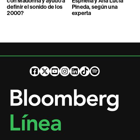
con Madonna y ayudó a
Espriella y Ana Lucía
definir el sonido de los
Pineda, según una
2000?
experta