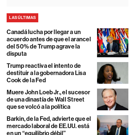
LAS ÚLTIMAS
Canadá lucha por llegar a un
acuerdo antes de que el arancel
del 50% de Trump agrave la
disputa
Trump reactiva el intento de
destituir a la gobernadora Lisa
Cook de la Fed
Muere John Loeb Jr., el sucesor
de una dinastía de Wall Street
que se volcó a la política
Barkin, de la Fed, advierte que el
mercado laboral de EE.UU. está
en un “equilibrio débil”