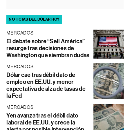
NOTICIAS DEL DÓLAR HOY
MERCADOS
El debate sobre “Sell América”
resurge tras decisiones de
Washington que siembran dudas
MERCADOS
Dólar cae tras débil dato de
empleo en EE.UU. y menor
expectativa de alza de tasas de
la Fed
MERCADOS
Yen avanza tras el débil dato
laboral de EE.UU. y crece la
alerta por posible intervención