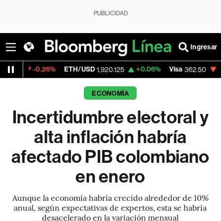
PUBLICIDAD
Ingresar
.26%
ETH/USD
+0.06%
Visa
-2.15%
Merc
1,920.125
362.50
ECONOMÍA
Incertidumbre electoral y
alta inflación habría
afectado PIB colombiano
en enero
Aunque la economía habría crecido alrededor de 10%
anual, según expectativas de expertos, esta se habría
desacelerado en la variación mensual