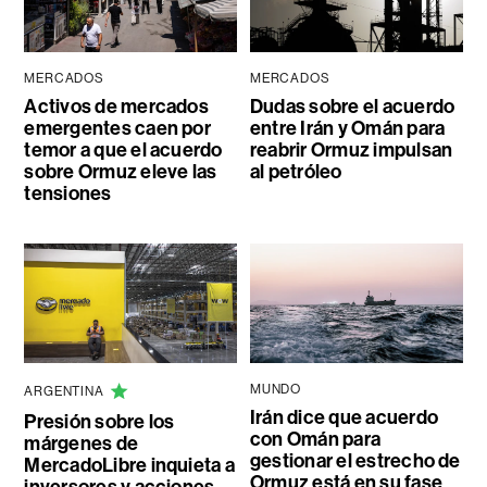
MERCADOS
MERCADOS
Activos de mercados
Dudas sobre el acuerdo
emergentes caen por
entre Irán y Omán para
temor a que el acuerdo
reabrir Ormuz impulsan
sobre Ormuz eleve las
al petróleo
tensiones
MUNDO
ARGENTINA
Irán dice que acuerdo
Presión sobre los
con Omán para
márgenes de
gestionar el estrecho de
MercadoLibre inquieta a
Ormuz está en su fase