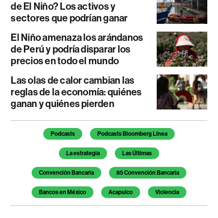
de El Niño? Los activos y
sectores que podrían ganar
El Niño amenaza los arándanos
de Perú y podría disparar los
precios en todo el mundo
Las olas de calor cambian las
reglas de la economía: quiénes
ganan y quiénes pierden
Temas de este artículo
Podcasts
Podcasts Bloomberg Línea
La estrategia
Las Últimas
Convención Bancaria
85 Convención Bancaria
Bancos en México
Acapulco
Violencia