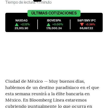
Tiempo de lectura
:
<1 minuto
ÚLTIMAS
COTIZACIONES
NASDAQ
IBOVESPA
S&P/BMV IPC
+2.13%
+0.00%
-0.36%
25,913.90
178,000.24
66,697.22
Ciudad de México — Muy buenos días,
hablemos de un destino paradisiaco en el que
esta semana reunirá a la élite bancaria en
México. En Bloomberg Línea estaremos
cubriendo puntualmente lo que ocurra en