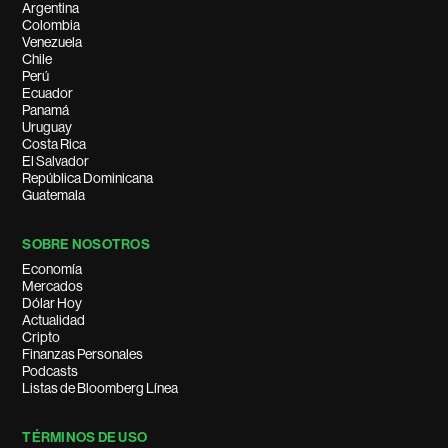
Argentina
Colombia
Venezuela
Chile
Perú
Ecuador
Panamá
Uruguay
Costa Rica
El Salvador
República Dominicana
Guatemala
SOBRE NOSOTROS
Economía
Mercados
Dólar Hoy
Actualidad
Cripto
Finanzas Personales
Podcasts
Listas de Bloomberg Línea
TÉRMINOS DE USO