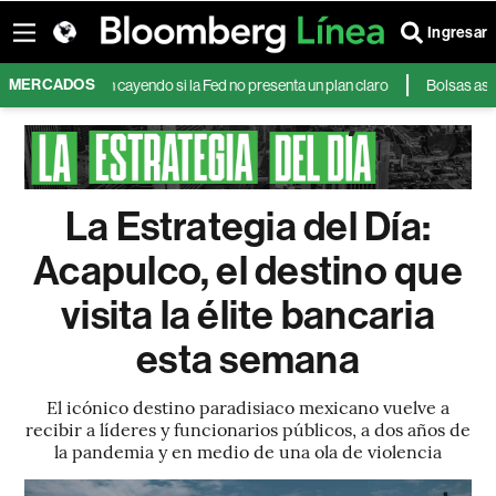
Ingresar
MERCADOS
soro seguirán cayendo si la Fed no presenta un plan claro
Bolsas asiática
La Estrategia del Día:
Acapulco, el destino que
visita la élite bancaria
esta semana
El icónico destino paradisiaco mexicano vuelve a
recibir a líderes y funcionarios públicos, a dos años de
la pandemia y en medio de una ola de violencia