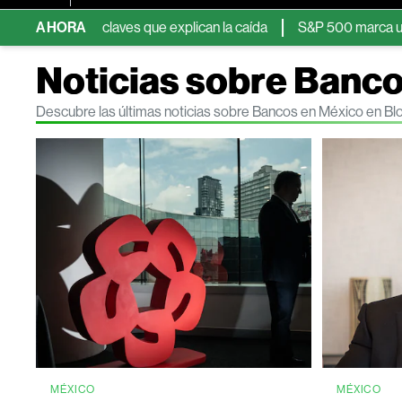
o: claves que explican la caída
AHORA
S&P 500 marca un récord tras s
Noticias sobre Banc
Descubre las últimas noticias sobre Bancos en México en B
MÉXICO
MÉXICO