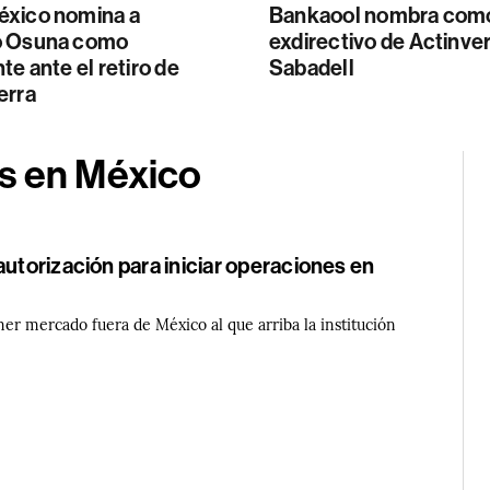
xico nomina a
Bankaool nombra com
o Osuna como
exdirectivo de Actinver
te ante el retiro de
Sabadell
erra
s en México
autorización para iniciar operaciones en
er mercado fuera de México al que arriba la institución