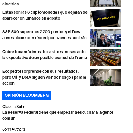
eléctrica
Estas son las 6 criptomonedas que dejarán de
aparecer en Binance en agosto
S&P 500 supera los 7.700 puntos y el Dow
Jones alcanza un récord por avances con Irán
Cobre toca máximos de casi tres meses ante
la expectativa de un posible arancel de Trump
Ecopetrol sorprende con sus resultados,
pero Citi y BofA siguen viendo riesgos para la
acción
OPINIÓN BLOOMBERG
Claudia Sahm
La Reserva Federal tiene que empezar a escuchar a la gente
común
John Authers