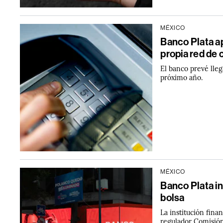
MÉXICO
Banco Plata ap
propia red de
El banco prevé lle
próximo año.
MÉXICO
Banco Plata in
bolsa
La institución fina
regulador Comisión