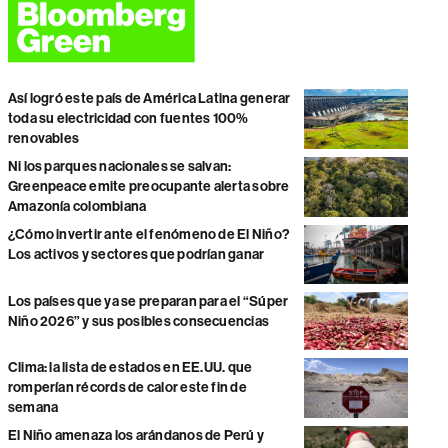
Así logró este país de América Latina generar
toda su electricidad con fuentes 100%
renovables
Ni los parques nacionales se salvan:
Greenpeace emite preocupante alerta sobre
Amazonía colombiana
¿Cómo invertir ante el fenómeno de El Niño?
Los activos y sectores que podrían ganar
Los países que ya se preparan para el “Súper
Niño 2026” y sus posibles consecuencias
Clima: la lista de estados en EE.UU. que
romperían récords de calor este fin de
semana
El Niño amenaza los arándanos de Perú y