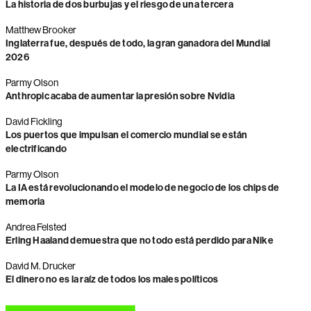
La historia de dos burbujas y el riesgo de una tercera
Matthew Brooker
Inglaterra fue, después de todo, la gran ganadora del Mundial
2026
Parmy Olson
Anthropic acaba de aumentar la presión sobre Nvidia
David Fickling
Los puertos que impulsan el comercio mundial se están
electrificando
Parmy Olson
La IA está revolucionando el modelo de negocio de los chips de
memoria
Andrea Felsted
Erling Haaland demuestra que no todo está perdido para Nike
David M. Drucker
El dinero no es la raíz de todos los males políticos