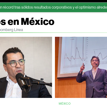
ólidos resultados corporativos y el optimismo alrededor de Irán
os en México
loomberg Línea
MÉXICO