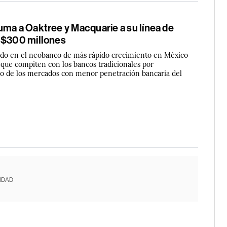
uma a Oaktree y Macquarie a su línea de
S$300 millones
tido en el neobanco de más rápido crecimiento en México
 que compiten con los bancos tradicionales por
no de los mercados con menor penetración bancaria del
IDAD