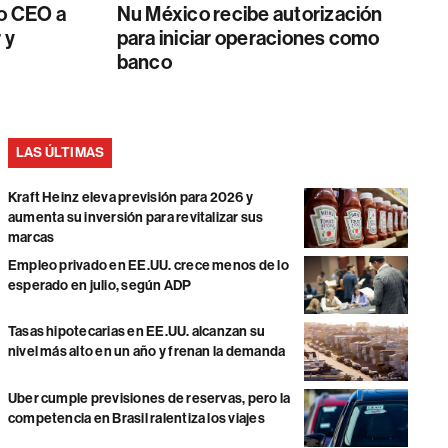
o CEO a
Nu México recibe autorización
 y
para iniciar operaciones como
banco
LAS ÚLTIMAS
Kraft Heinz eleva previsión para 2026 y
aumenta su inversión para revitalizar sus
marcas
Empleo privado en EE.UU. crece menos de lo
esperado en julio, según ADP
Tasas hipotecarias en EE.UU. alcanzan su
nivel más alto en un año y frenan la demanda
Uber cumple previsiones de reservas, pero la
competencia en Brasil ralentiza los viajes