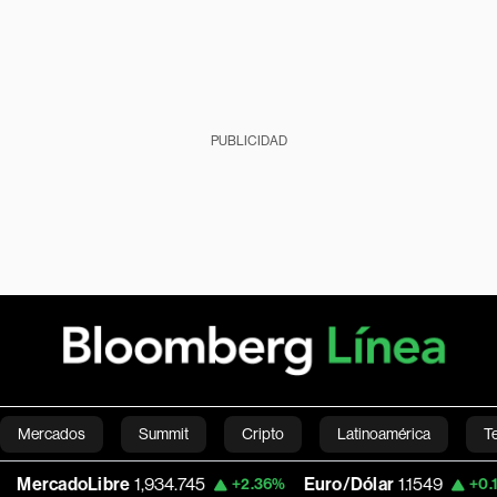
PUBLICIDAD
Mercados
Summit
Cripto
Latinoamérica
T
ibre
1,934.745
Euro/Dólar
1.1549
Southe
+2.36%
+0.16%
Green
Economía
Estilo de vida
Mundo
Videos