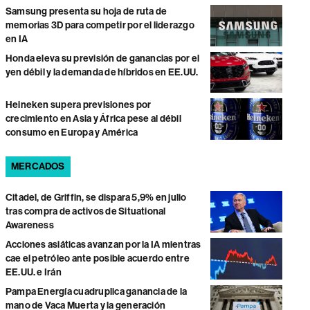
Samsung presenta su hoja de ruta de
memorias 3D para competir por el liderazgo
en IA
Honda eleva su previsión de ganancias por el
yen débil y la demanda de híbridos en EE.UU.
Heineken supera previsiones por
crecimiento en Asia y África pese al débil
consumo en Europa y América
MERCADOS
Citadel, de Griffin, se dispara 5,9% en julio
tras compra de activos de Situational
Awareness
Acciones asiáticas avanzan por la IA mientras
cae el petróleo ante posible acuerdo entre
EE.UU. e Irán
Pampa Energía cuadruplica ganancia de la
mano de Vaca Muerta y la generación