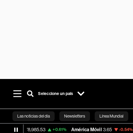
Seleccione un país
Las noticias del día
Newsletters
Línea Mundial
78,985.53
América Móvil
3.65
MercadoL
+0.61%
-0.54%
Bloomberg 