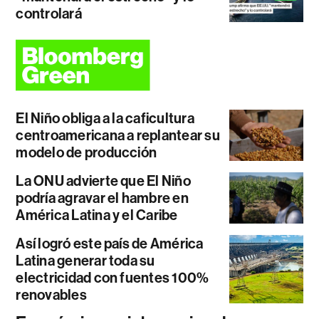
controlará
El Niño obliga a la caficultura
centroamericana a replantear su
modelo de producción
La ONU advierte que El Niño
podría agravar el hambre en
América Latina y el Caribe
Así logró este país de América
Latina generar toda su
electricidad con fuentes 100%
renovables