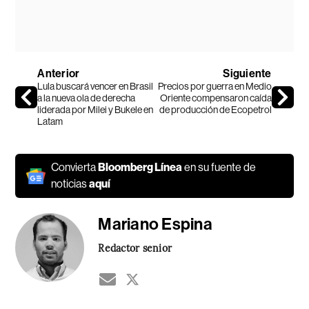
Anterior
Siguiente
Lula buscará vencer en Brasil
Precios por guerra en Medio
a la nueva ola de derecha
Oriente compensaron caída
liderada por Milei y Bukele en
de producción de Ecopetrol
Latam
Convierta
Bloomberg Línea
en su fuente de
noticias
aquí
Mariano Espina
Redactor senior