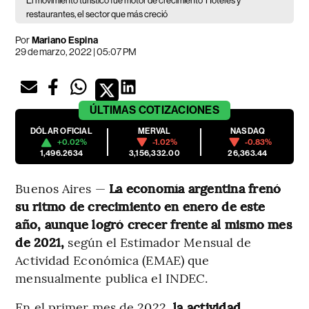
El movimiento turístico fue motor de crecimiento
Hoteles y
restaurantes, el sector que más creció
Por
Mariano Espina
29 de marzo, 2022 | 05:07 PM
ÚLTIMAS
COTIZACIONES
DÓLAR OFICIAL
MERVAL
NASDAQ
+0.02%
-1.02%
-0.83%
1,496.2634
3,156,332.00
26,363.44
Buenos Aires —
La economía argentina frenó
su ritmo de crecimiento en enero de este
año, aunque logró crecer frente al mismo mes
de 2021,
según el Estimador Mensual de
Actividad Económica (EMAE) que
mensualmente publica el INDEC.
En el primer mes de 2022,
la actividad