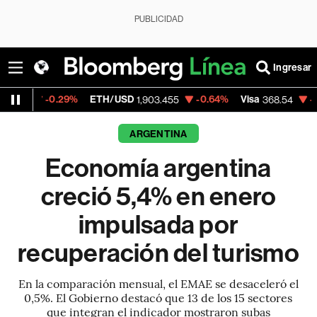
PUBLICIDAD
Ingresar
.29%
ETH/USD
-0.64%
Visa
-0.28%
Merc
1,903.455
368.54
ARGENTINA
Economía argentina
creció 5,4% en enero
impulsada por
recuperación del turismo
En la comparación mensual, el EMAE se desaceleró el
0,5%. El Gobierno destacó que 13 de los 15 sectores
que integran el indicador mostraron subas