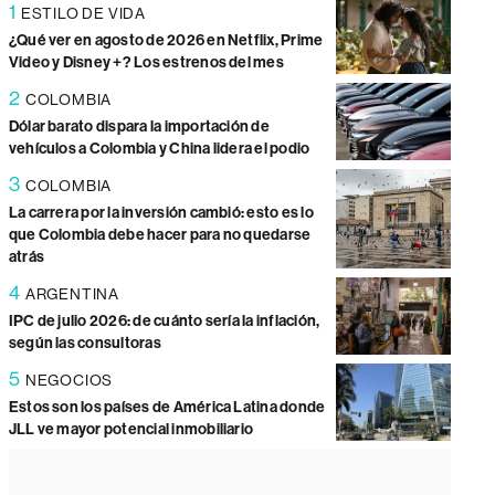
1
ESTILO DE VIDA
¿Qué ver en agosto de 2026 en Netflix, Prime
Video y Disney +? Los estrenos del mes
2
COLOMBIA
Dólar barato dispara la importación de
vehículos a Colombia y China lidera el podio
3
COLOMBIA
La carrera por la inversión cambió: esto es lo
que Colombia debe hacer para no quedarse
atrás
4
ARGENTINA
IPC de julio 2026: de cuánto sería la inflación,
según las consultoras
5
NEGOCIOS
Estos son los países de América Latina donde
JLL ve mayor potencial inmobiliario