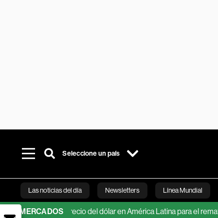
Seleccione un país
Las noticias del día
Newsletters
Línea Mundial
ciones del precio del dólar en América Latina para el remate de 20
MERCADOS
Bloomberg 