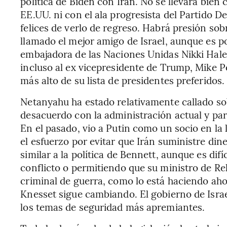
política de Biden con Irán. No se llevará bien 
EE.UU. ni con el ala progresista del Partido 
felices de verlo de regreso. Habrá presión sob
llamado el mejor amigo de Israel, aunque es p
embajadora de las Naciones Unidas Nikki Hale
incluso al ex vicepresidente de Trump, Mike P
más alto de su lista de presidentes preferidos.
Netanyahu ha estado relativamente callado sob
desacuerdo con la administración actual y par
En el pasado, vio a Putin como un socio en la l
el esfuerzo por evitar que Irán suministre di
similar a la política de Bennett, aunque es difí
conflicto o permitiendo que su ministro de Re
criminal de guerra, como lo está haciendo ahor
Knesset sigue cambiando. El gobierno de Isra
los temas de seguridad más apremiantes.