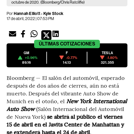
octubre de 2020.
(Bloomberg/Chris Ratcliffe)
Por
Hannah Elliott - Kyle Stock
17 de abril, 2022 | 07:53 PM
ÚLTIMAS
COTIZACIONES
GM
F
TESLA
+0.96%
-0.77%
-1.80%
89.16
14.13
321.355
Bloomberg — El salón del automóvil, esperado
después de dos años de cierres, aún no está
muerto. Después del vibrante Auto Show de
Munich en el otoño, el
New York International
Auto Show
(Salón Internacional del Automóvil
de Nueva York)
se abrirá al público el viernes
15 de abril en el Javits Center de Manhattan y
se extenderá hasta el 24 de abril
.