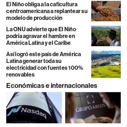
El Niño obliga a la caficultura
centroamericana a replantear su
modelo de producción
La ONU advierte que El Niño
podría agravar el hambre en
América Latina y el Caribe
Así logró este país de América
Latina generar toda su
electricidad con fuentes 100%
renovables
Económicas e internacionales