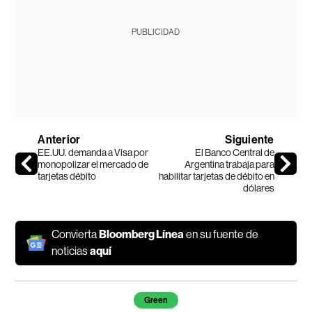
PUBLICIDAD
Anterior
Siguiente
EE.UU. demanda a Visa por
El Banco Central de
monopolizar el mercado de
Argentina trabaja para
tarjetas débito
habilitar tarjetas de débito en
dólares
Convierta
Bloomberg Línea
en su fuente de
noticias
aquí
Temas de este artículo
Green