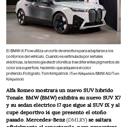
El BMW iX Flow utiliza un corte de envoltura para adaptarse a los
contornos del vehículo. Cuando es estimulada por señales
eléctricas, la tecnología electroforética trae diferentes pigmentos de
color a la superficie, haciendo que adquiera el color
preferido.Fotógrafo: Tom Kirkpatrick
(Tom Kirkpatrick/BMW AG/Tom
Kirkpatrick)
Alfa Romeo mostrará un nuevo SUV híbrido
Tonale
.
BMW (BMW) exhibirá su nuevo SUV X7
y su sedán eléctrico i7 que sigue al SUV iX y al
cupé deportivo i4 que presentó el otoño
pasado
.
Mercedes-Benz
(DMLRY)
se saltará
oficialmente el espectáculo, pero presentará