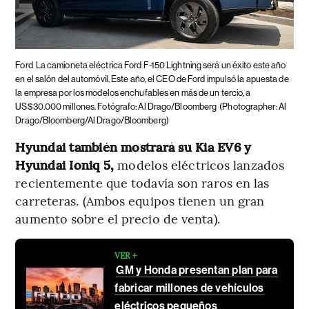
Ford
La camioneta eléctrica Ford F-150 Lightning será un éxito este año
en el salón del automóvil. Este año, el CEO de Ford impulsó la apuesta de
la empresa por los modelos enchufables en más de un tercio, a
US$30.000 millones. Fotógrafo: Al Drago/Bloomberg
(Photographer: Al
Drago/Bloomberg/Al Drago/Bloomberg)
Hyundai también mostrará su Kia EV6 y
Hyundai Ioniq 5,
modelos eléctricos lanzados
recientemente que todavía son raros en las
carreteras. (Ambos equipos tienen un gran
aumento sobre el precio de venta).
VER +
GM y Honda presentan plan para
fabricar millones de vehículos
eléctricos pequeños