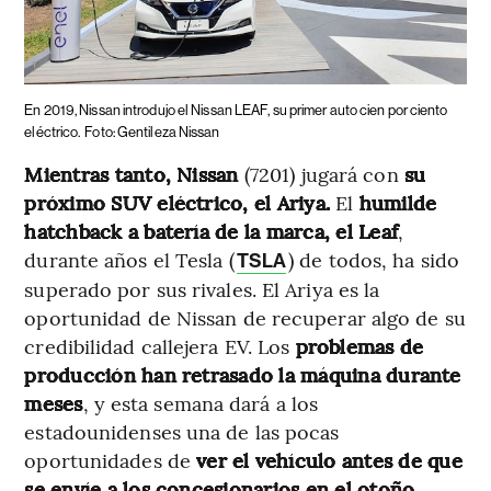
En 2019, Nissan introdujo el Nissan LEAF, su primer auto cien por ciento
eléctrico.
Foto: Gentileza Nissan
Mientras tanto, Nissan
(7201) jugará con
su
próximo SUV eléctrico, el Ariya.
El
humilde
hatchback a batería de la marca, el Leaf
,
durante años el Tesla (
) de todos, ha sido
TSLA
superado por sus rivales. El Ariya es la
oportunidad de Nissan de recuperar algo de su
credibilidad callejera EV. Los
problemas de
producción han retrasado la máquina durante
meses
, y esta semana dará a los
estadounidenses una de las pocas
oportunidades de
ver el vehículo antes de que
se envíe a los concesionarios en el otoño.