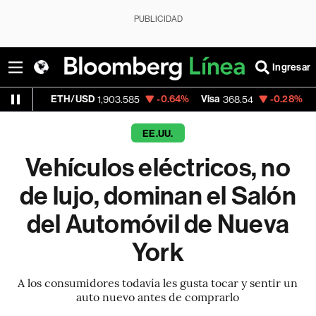
PUBLICIDAD
Ingresar
/USD
-0.64%
Visa
-0.28%
MercadoLibre
1,903.585
368.54
1
EE.UU.
Vehículos eléctricos, no
de lujo, dominan el Salón
del Automóvil de Nueva
York
A los consumidores todavía les gusta tocar y sentir un
auto nuevo antes de comprarlo