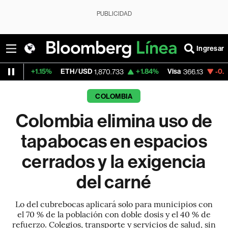
PUBLICIDAD
Ingresar
.15%
ETH/USD
+1.84%
Visa
-0.04%
Merca
1,870.733
366.13
COLOMBIA
Colombia elimina uso de
tapabocas en espacios
cerrados y la exigencia
del carné
Lo del cubrebocas aplicará solo para municipios con
el 70 % de la población con doble dosis y el 40 % de
refuerzo. Colegios, transporte y servicios de salud, sin