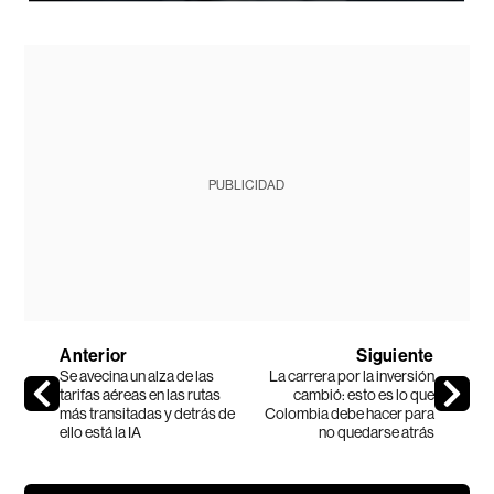
PUBLICIDAD
Anterior
Siguiente
Se avecina un alza de las
La carrera por la inversión
tarifas aéreas en las rutas
cambió: esto es lo que
más transitadas y detrás de
Colombia debe hacer para
ello está la IA
no quedarse atrás