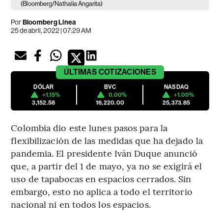
(Bloomberg/Nathalia Angarita)
Por
Bloomberg Línea
25 de abril, 2022 | 07:29 AM
ÚLTIMAS
COTIZACIONES
DÓLAR
BVC
NASDAQ
+1.15%
0.00%
+1.00%
3,152.58
16,220.00
25,373.85
Colombia dio este lunes pasos para la
flexibilización de las medidas que ha dejado la
pandemia. El presidente Iván Duque anunció
que, a partir del 1 de mayo, ya no se exigirá el
uso de tapabocas en espacios cerrados. Sin
embargo, esto no aplica a todo el territorio
nacional ni en todos los espacios.