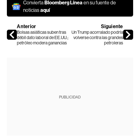
Convierta
Bloomberg Línea
en su fuente de
noticias
aquí
Anterior
Siguiente
Bolsas asiáticas suben tras
Un Trump acorralado podría
débil dato laboral de EE.UU.;
volverse contra las grandes
petróleo modera ganancias
petroleras
PUBLICIDAD