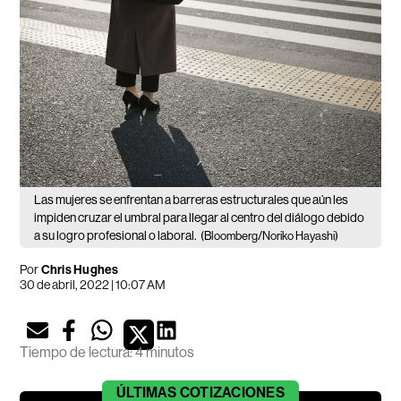
Las mujeres se enfrentan a barreras estructurales que aún les
impiden cruzar el umbral para llegar al centro del diálogo debido
a su logro profesional o laboral.
(Bloomberg/Noriko Hayashi)
Por
Chris Hughes
30 de abril, 2022 | 10:07 AM
Tiempo de lectura
:
4 minutos
ÚLTIMAS
COTIZACIONES