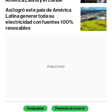
Así logró este país de América
Latina generar toda su
electricidad con fuentes 100%
renovables
PUBLICIDAD
Temas de este artículo
Desigualdad
Pandemia de Covid-19