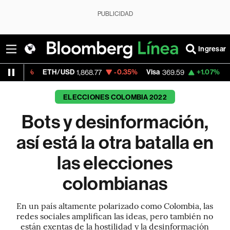
PUBLICIDAD
Ingresar
ETH/USD
-0.35%
Visa
+1.07%
MercadoLibre
1,868.77
369.59
ELECCIONES COLOMBIA 2022
Bots y desinformación,
así está la otra batalla en
las elecciones
colombianas
En un país altamente polarizado como Colombia, las
redes sociales amplifican las ideas, pero también no
están exentas de la hostilidad y la desinformación