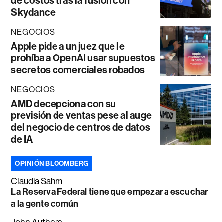
de costos tras la fusión con
Skydance
NEGOCIOS
Apple pide a un juez que le
prohíba a OpenAI usar supuestos
secretos comerciales robados
NEGOCIOS
AMD decepciona con su
previsión de ventas pese al auge
del negocio de centros de datos
de IA
OPINIÓN BLOOMBERG
Claudia Sahm
La Reserva Federal tiene que empezar a escuchar
a la gente común
John Authers