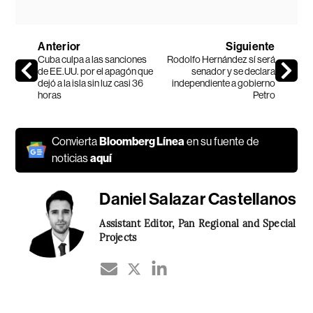
Anterior
Siguiente
Cuba culpa a las sanciones
Rodolfo Hernández sí será
de EE.UU. por el apagón que
senador y se declara
dejó a la isla sin luz casi 36
independiente a gobierno
horas
Petro
Convierta
Bloomberg Línea
en su fuente de
noticias
aquí
Daniel Salazar Castellanos
Assistant Editor, Pan Regional and Special
Projects