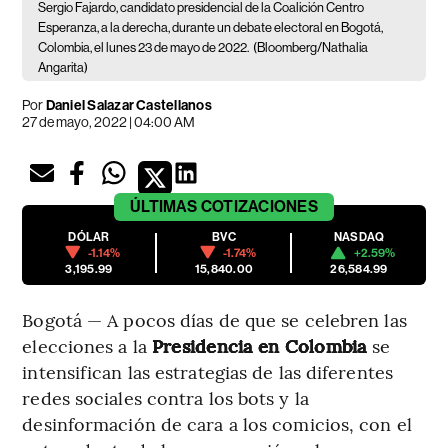
Sergio Fajardo, candidato presidencial de la Coalición Centro
Esperanza, a la derecha, durante un debate electoral en Bogotá,
Colombia, el lunes 23 de mayo de 2022.
(Bloomberg/Nathalia
Angarita)
Por
Daniel Salazar Castellanos
27 de mayo, 2022 | 04:00 AM
ÚLTIMAS
COTIZACIONES
DÓLAR
BVC
NASDAQ
-1.14%
-1.74%
+2.59%
3,195.99
15,840.00
26,584.99
Bogotá — A pocos días de que se celebren las
elecciones a la
Presidencia en Colombia
se
intensifican las estrategias de las diferentes
redes sociales contra los bots y la
desinformación de cara a los comicios, con el