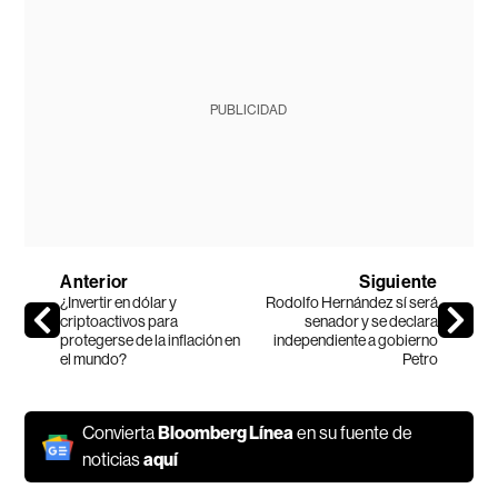
PUBLICIDAD
Anterior
Siguiente
¿Invertir en dólar y
Rodolfo Hernández sí será
criptoactivos para
senador y se declara
protegerse de la inflación en
independiente a gobierno
el mundo?
Petro
Convierta
Bloomberg Línea
en su fuente de
noticias
aquí