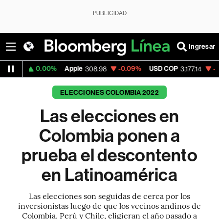
PUBLICIDAD
Ingresar
00%
Apple
-0.09%
USD COP
-0.59%
Tesla
308.98
3,177.14
ELECCIONES COLOMBIA 2022
Las elecciones en
Colombia ponen a
prueba el descontento
en Latinoamérica
Las elecciones son seguidas de cerca por los
inversionistas luego de que los vecinos andinos de
Colombia, Perú y Chile, eligieran el año pasado a