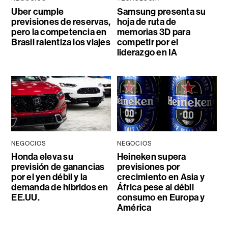
Uber cumple
Samsung presenta su
previsiones de reservas,
hoja de ruta de
pero la competencia en
memorias 3D para
Brasil ralentiza los viajes
competir por el
liderazgo en IA
NEGOCIOS
NEGOCIOS
Honda eleva su
Heineken supera
previsión de ganancias
previsiones por
por el yen débil y la
crecimiento en Asia y
demanda de híbridos en
África pese al débil
EE.UU.
consumo en Europa y
América