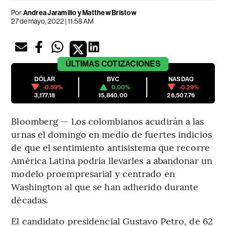
Por
Andrea Jaramillo y Matthew Bristow
27 de mayo, 2022 | 11:58 AM
ÚLTIMAS
COTIZACIONES
DÓLAR
BVC
NASDAQ
-0.59%
0.00%
-0.29%
3,177.18
15,840.00
26,507.76
Bloomberg — Los colombianos acudirán a las
urnas el domingo en medio de fuertes indicios
de que el sentimiento antisistema que recorre
América Latina podría llevarles a abandonar un
modelo proempresarial y centrado en
Washington al que se han adherido durante
décadas.
El candidato presidencial Gustavo Petro, de 62