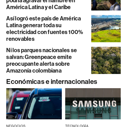
podría agravar el hambre en
América Latina y el Caribe
Así logró este país de América
Latina generar toda su
electricidad con fuentes 100%
renovables
Ni los parques nacionales se
salvan: Greenpeace emite
preocupante alerta sobre
Amazonía colombiana
Económicas e internacionales
NEGOCIOS
TECNOLOGÍA