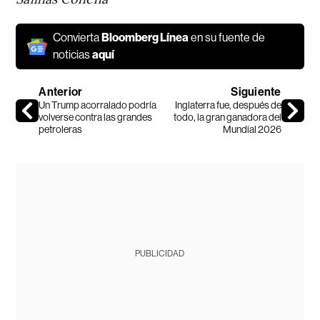
Convierta
Bloomberg Línea
en su fuente de
noticias
aquí
Anterior
Siguiente
Un Trump acorralado podría
Inglaterra fue, después de
volverse contra las grandes
todo, la gran ganadora del
petroleras
Mundial 2026
PUBLICIDAD