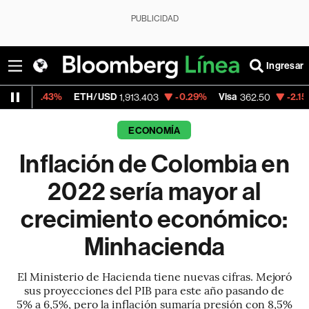
PUBLICIDAD
Ingresar
%
ETH/USD
-0.29%
Visa
-2.15%
MercadoL
1,913.403
362.50
ECONOMÍA
Inflación de Colombia en
2022 sería mayor al
crecimiento económico:
Minhacienda
El Ministerio de Hacienda tiene nuevas cifras. Mejoró
sus proyecciones del PIB para este año pasando de
5% a 6,5%, pero la inflación sumaría presión con 8,5%