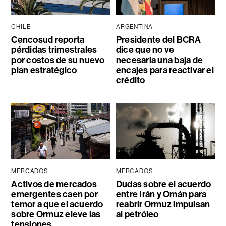
CHILE
ARGENTINA
Cencosud reporta
Presidente del BCRA
pérdidas trimestrales
dice que no ve
por costos de su nuevo
necesaria una baja de
plan estratégico
encajes para reactivar el
crédito
MERCADOS
MERCADOS
Activos de mercados
Dudas sobre el acuerdo
emergentes caen por
entre Irán y Omán para
temor a que el acuerdo
reabrir Ormuz impulsan
sobre Ormuz eleve las
al petróleo
tensiones