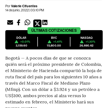
Por
Valerie Cifuentes
14 de junio, 2022 | 03:10 PM
ÚLTIMAS
COTIZACIONES
DÓLAR
BVC
NASDAQ
+0.01%
+1.41%
+1.30%
3,159.60
15,800.00
26,690.62
Bogotá — A pocos días de que se conozca
quién será el próximo presidente de Colombia,
el Ministerio de Hacienda compartió la hoja de
ruta fiscal del país para los siguientes 10 años a
través del Marco Fiscal de Mediano Plazo
(Mfmp). Con un dólar a $3.924 y un petróleo a
US$100, ambos precios al alza versus lo
estimado en febrero, el Ministerio hará sus
nuevas cuentas.