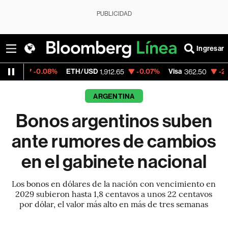
PUBLICIDAD
Ingresar
0.08%
ETH/USD
-0.07%
Visa
-2.15%
Merca
1,912.65
362.50
ARGENTINA
Bonos argentinos suben
ante rumores de cambios
en el gabinete nacional
Los bonos en dólares de la nación con vencimiento en
2029 subieron hasta 1,8 centavos a unos 22 centavos
por dólar, el valor más alto en más de tres semanas