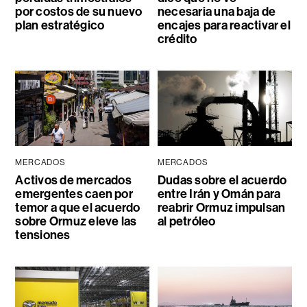
por costos de su nuevo
necesaria una baja de
plan estratégico
encajes para reactivar el
crédito
MERCADOS
MERCADOS
Activos de mercados
Dudas sobre el acuerdo
emergentes caen por
entre Irán y Omán para
temor a que el acuerdo
reabrir Ormuz impulsan
sobre Ormuz eleve las
al petróleo
tensiones