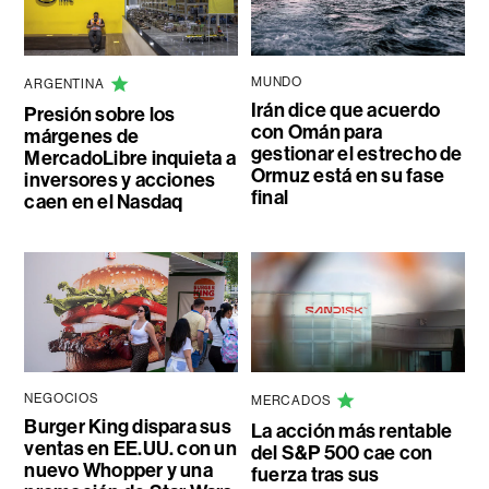
MUNDO
ARGENTINA
Irán dice que acuerdo
Presión sobre los
con Omán para
márgenes de
gestionar el estrecho de
MercadoLibre inquieta a
Ormuz está en su fase
inversores y acciones
final
caen en el Nasdaq
NEGOCIOS
MERCADOS
Burger King dispara sus
La acción más rentable
ventas en EE.UU. con un
del S&P 500 cae con
nuevo Whopper y una
fuerza tras sus