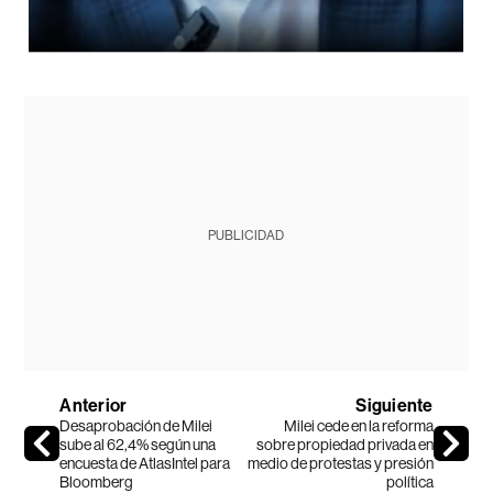
PUBLICIDAD
Anterior
Siguiente
Desaprobación de Milei
Milei cede en la reforma
sube al 62,4% según una
sobre propiedad privada en
encuesta de AtlasIntel para
medio de protestas y presión
Bloomberg
política